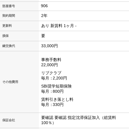
906
2年
契約期間
あり 新賃料 1ヶ月 -
更新料
要
損保
33,000円
鍵交換代
事務手数料
22,000円
リブクラブ
毎月
2,200円
その他費用
SBI奨学短期保険
毎月
800円
賃料引き落とし料
毎月
330円
要確認 要確認 指定沈滞保証加入（総賃料
保証会社
100％）