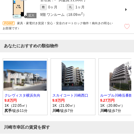
-
11,000円
0ヶ月
1ヶ月
敷
礼
2
9階
ワンルーム（18.09ｍ
）
家具・家電付き賃貸！安心・安全のオートロック物件！南向きの明るい
お部屋です♪
あなたにおすすめの類似物件
クレヴィスタ横浜矢向
スカイコート川崎西口
ルーブル川崎伍番館
9.8万円
9.9万円
9.27万円
1K（22.05㎡）
1K（21.00㎡）
1K（20.80㎡）
尻手
/徒歩11分
川崎
/徒歩7分
川崎
/徒歩7分
川崎市幸区の賃貸を探す