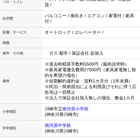
バス・トイレ
貸 /
バルコニー / 南向き / エアコン / 家電付 / 家具
住空間
付 /
オートロック / エレベーター /
設備・サービス
特徴
ガス:都市 / 保証会社:必加入
条件・その他
※退去時精算手数料5500円（最終請求時）
※家具家電撤去費用27500円（家具家電無し契
約を希望の場合）
※短期解約違約金：賃料1カ月分（1年未満）
備考
※民泊・簡易宿泊による利用及びそれに伴う広
告等は一切禁止
※法人で保証会社加入無しの場合、敷金1カ月
川崎市立
南河原小学校
小学校区
(神奈川県川崎市)
南河原中学校
中学校区
(神奈川県川崎市)