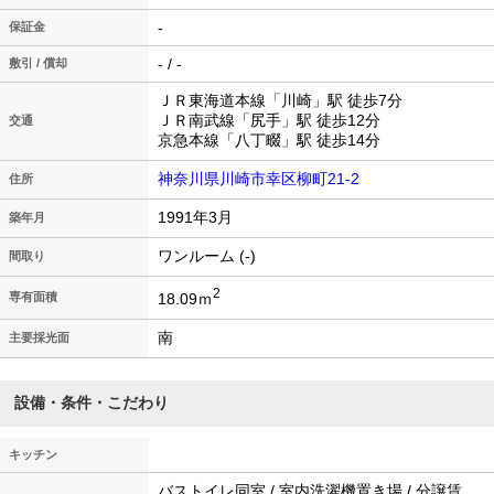
-
保証金
- / -
敷引 / 償却
ＪＲ東海道本線「川崎」駅 徒歩7分
ＪＲ南武線「尻手」駅 徒歩12分
交通
京急本線「八丁畷」駅 徒歩14分
神奈川県川崎市幸区柳町21-2
住所
1991年3月
築年月
ワンルーム (-)
間取り
2
18.09ｍ
専有面積
南
主要採光面
設備・条件・こだわり
キッチン
バストイレ同室 / 室内洗濯機置き場 / 分譲賃