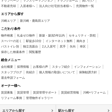
トップページ
マンスリーマンション
トランクルーム
買いたい
不動産売却
入居者様へ
法人向け社宅担当者様へ
売買物件一覧
エリアから探す
川崎エリア
新川崎・鹿島田エリア
こだわり条件
物件検索
礼金ゼロ物件
新築・築浅5年以内
セキュリティ・防犯
スーパーの近く
駅徒歩10分
インターネット無料
南向き
バストイレ別
独立洗面台
2人入居可
尻手
矢向
幸区
保存した検索条件
閲覧履歴
総合メニュー
会社概要
採用情報
お客様の声
スタッフ紹介
インフォメーション
スタッフブログ
街紹介
個人情報の取扱いについて
保険勧誘方針
退去申請フォーム
オーナー様へ
賃貸募集
賃貸管理
賃貸管理サポート
賃貸経営情報
川崎×リフォーム
リフォーム事例
管理物件ギャラリー
エリアから探す
駅から探す