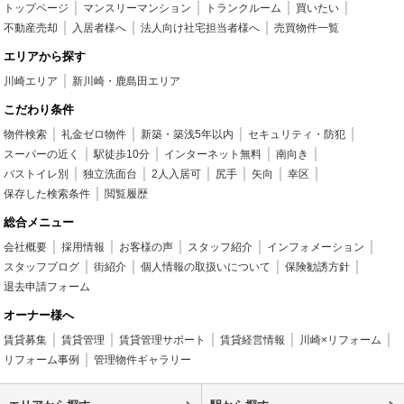
トップページ
マンスリーマンション
トランクルーム
買いたい
不動産売却
入居者様へ
法人向け社宅担当者様へ
売買物件一覧
エリアから探す
川崎エリア
新川崎・鹿島田エリア
こだわり条件
物件検索
礼金ゼロ物件
新築・築浅5年以内
セキュリティ・防犯
スーパーの近く
駅徒歩10分
インターネット無料
南向き
バストイレ別
独立洗面台
2人入居可
尻手
矢向
幸区
保存した検索条件
閲覧履歴
総合メニュー
会社概要
採用情報
お客様の声
スタッフ紹介
インフォメーション
スタッフブログ
街紹介
個人情報の取扱いについて
保険勧誘方針
退去申請フォーム
オーナー様へ
賃貸募集
賃貸管理
賃貸管理サポート
賃貸経営情報
川崎×リフォーム
リフォーム事例
管理物件ギャラリー