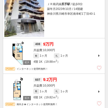
ＪＲ南武線
尻手駅
/ 徒歩9分
築年月2023年10月 / 14階建
神奈川県川崎市幸区南幸町1丁目40-1
9万円
408
10,000円
1ヶ月
1ヶ月
敷
礼
2
4階
1K（19.88ｍ
）
インターネット使用料無料！
9.2万円
607
10,000円
1ヶ月
1ヶ月
敷
礼
2
6階
1K（19.82ｍ
）
南向き★インターネット使用料無料！