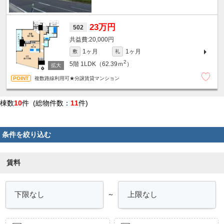
23万円
502
20,000円
1ヶ月
1ヶ月
敷
礼
2
5階
1LDK（62.39ｍ
）
複数路線利用可★分譲賃貸マンション
棟数
10
件 (総物件数：
11
件)
条件を絞り込む
賃料
～