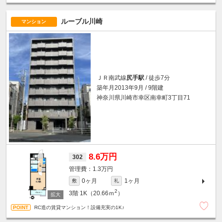
ルーブル川崎
マンション
ＪＲ南武線
尻手駅
/ 徒歩7分
築年月2013年9月 / 9階建
神奈川県川崎市幸区南幸町3丁目71
8.6万円
302
1.3万円
0ヶ月
1ヶ月
敷
礼
2
3階
1K（20.66ｍ
）
RC造の賃貸マンション！設備充実の1K♪