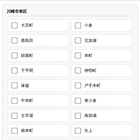
川崎市幸区
大宮町
小倉
鹿島田
北加瀬
紺屋町
幸町
下平間
神明町
塚越
戸手本町
中幸町
東小倉
古市場
南加瀬
南幸町
矢上