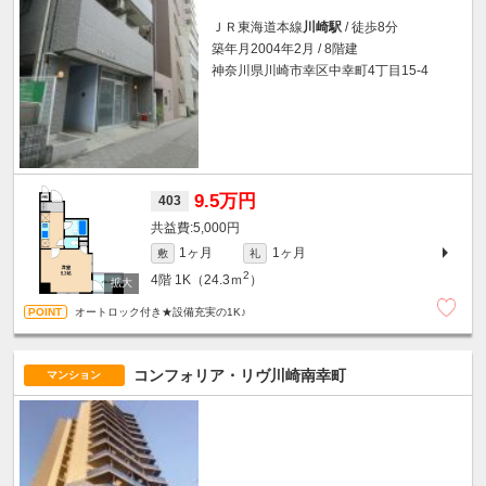
ＪＲ東海道本線
川崎駅
/ 徒歩8分
築年月2004年2月 / 8階建
神奈川県川崎市幸区中幸町4丁目15-4
9.5万円
403
5,000円
1ヶ月
1ヶ月
敷
礼
2
4階
1K（24.3ｍ
）
オートロック付き★設備充実の1K♪
コンフォリア・リヴ川崎南幸町
マンション