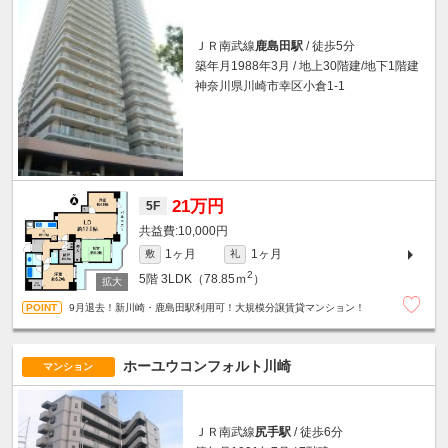
ＪＲ南武線
鹿島田駅
/ 徒歩5分
築年月1988年3月 / 地上30階建/地下1階建
神奈川県川崎市幸区小倉1-1
21万円
5F
10,000円
1ヶ月
1ヶ月
敷
礼
2
5階
3LDK（78.85ｍ
）
9月退去！新川崎・鹿島田駅利用可！大規模分譲賃貸マンション！
ホーユウコンフォルト川崎
マンション
ＪＲ南武線
尻手駅
/ 徒歩6分