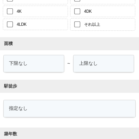
4K
4DK
4LDK
それ以上
面積
～
駅徒歩
築年数