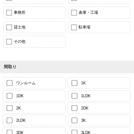
事務所
倉庫・工場
貸土地
駐車場
その他
間取り
ワンルーム
1K
1DK
1LDK
2K
2DK
2LDK
3K
3DK
3LDK