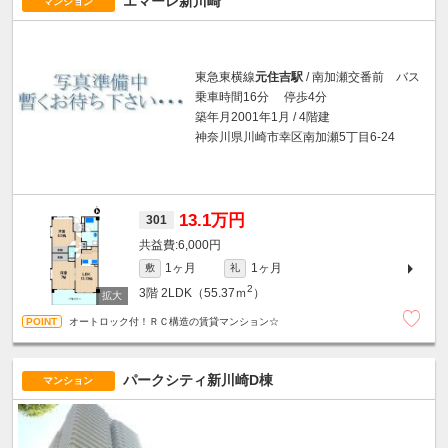
エマーレ新川崎
マンション
東急東横線
元住吉駅
/ 南加瀬交番前 バス
乗車時間16分 停歩4分
築年月2001年1月 / 4階建
神奈川県川崎市幸区南加瀬5丁目6-24
13.1万円
301
6,000円
1ヶ月
1ヶ月
敷
礼
2
3階
2LDK（55.37ｍ
）
オートロック付！ＲＣ構造の賃貸マンション☆
パークシティ新川崎D棟
マンション