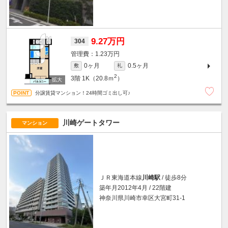
9.27万円
304
1.23万円
0ヶ月
0.5ヶ月
敷
礼
2
3階
1K（20.8ｍ
）
分譲賃貸マンション！24時間ゴミ出し可♪
川崎ゲートタワー
マンション
ＪＲ東海道本線
川崎駅
/ 徒歩8分
築年月2012年4月 / 22階建
神奈川県川崎市幸区大宮町31-1