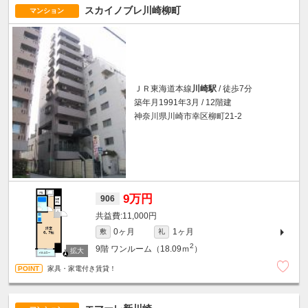
スカイノブレ川崎柳町
マンション
ＪＲ東海道本線
川崎駅
/ 徒歩7分
築年月1991年3月 / 12階建
神奈川県川崎市幸区柳町21-2
9万円
906
11,000円
0ヶ月
1ヶ月
敷
礼
2
9階
ワンルーム（18.09ｍ
）
家具・家電付き賃貸！