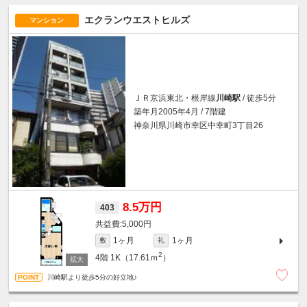
エクランウエストヒルズ
マンション
ＪＲ京浜東北・根岸線
川崎駅
/ 徒歩5分
築年月2005年4月 / 7階建
神奈川県川崎市幸区中幸町3丁目26
8.5万円
403
5,000円
1ヶ月
1ヶ月
敷
礼
2
4階
1K（17.61ｍ
）
川崎駅より徒歩5分の好立地♪