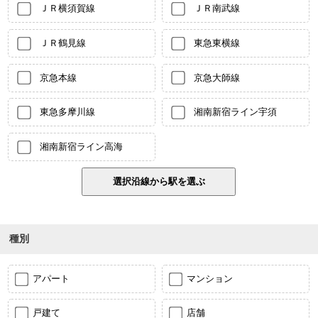
ＪＲ横須賀線
ＪＲ南武線
ＪＲ鶴見線
東急東横線
京急本線
京急大師線
東急多摩川線
湘南新宿ライン宇須
湘南新宿ライン高海
種別
アパート
マンション
戸建て
店舗