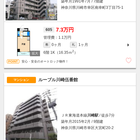
築年月1991年7月 / 7階建
神奈川県川崎市幸区南幸町3丁目75-1
7.3万円
605
1.1万円
0ヶ月
1ヶ月
敷
礼
2
6階
1K（16.35ｍ
）
安心・安全のオートロック物件！
ルーブル川崎伍番館
マンション
ＪＲ東海道本線
川崎駅
/ 徒歩7分
築年月2015年2月 / 9階建
神奈川県川崎市幸区大宮町20-2