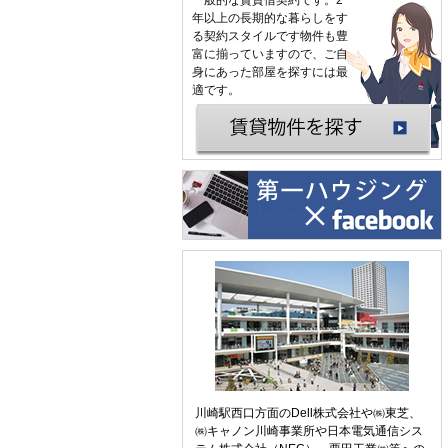
一般的な賃貸借契約です。2
年以上の長期的な暮らしをす
る契約スタイルです物件も豊
富に揃っていますので、ご自
身にあった部屋を探すには最
適です。
川崎駅西口方面のDell株式会社や㈱東芝、
㈱キャノン川崎事業所や日本電気通信シス