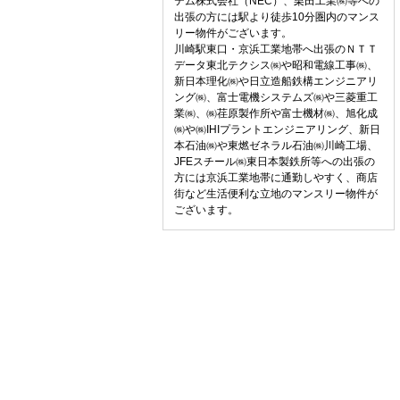
テム株式会社（NEC）、栗田工業㈱等への
出張の方には駅より徒歩10分圏内のマンス
リー物件がございます。
川崎駅東口・京浜工業地帯へ出張のＮＴＴ
データ東北テクシス㈱や昭和電線工事㈱、
新日本理化㈱や日立造船鉄構エンジニアリ
ング㈱、富士電機システムズ㈱や三菱重工
業㈱、㈱荏原製作所や富士機材㈱、旭化成
㈱や㈱IHIプラントエンジニアリング、新日
本石油㈱や東燃ゼネラル石油㈱川崎工場、
JFEスチール㈱東日本製鉄所等への出張の
方には京浜工業地帯に通勤しやすく、商店
街など生活便利な立地のマンスリー物件が
ございます。