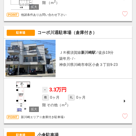
2
階
（ｍ
）
他諸条件ありお問い合わせ下さい
コーポ川通駐車場（倉庫付き）
駐車場
ＪＲ横須賀線
新川崎駅
/ 徒歩19分
築年月- / -
神奈川県川崎市幸区小倉３丁目9-23
3.3万円
-
0ヶ月
0ヶ月
敷
礼
2
階
その他（ｍ
）
新川崎エリア☆倉庫付き駐車場♪
小倉駐車場
駐車場