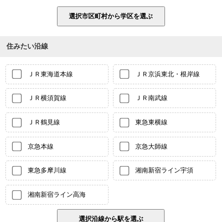
住みたい沿線
ＪＲ東海道本線
ＪＲ京浜東北・根岸線
ＪＲ横須賀線
ＪＲ南武線
ＪＲ鶴見線
東急東横線
京急本線
京急大師線
東急多摩川線
湘南新宿ライン宇須
湘南新宿ライン高海