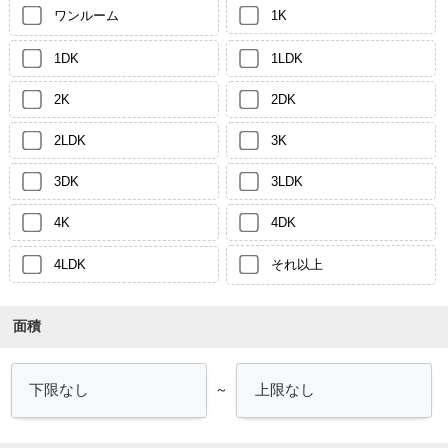
ワンルーム
1K
1DK
1LDK
2K
2DK
2LDK
3K
3DK
3LDK
4K
4DK
4LDK
それ以上
面積
～