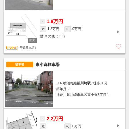
1.8万円
-
1.8万円
0万円
敷
礼
2
階
その他（ｍ
）
平置駐車場！
東小倉駐車場
駐車場
ＪＲ横須賀線
新川崎駅
/ 徒歩10分
築年月- / -
神奈川県川崎市幸区東小倉8丁目4
2.2万円
-
0万円
敷
礼