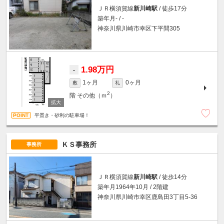
ＪＲ横須賀線
新川崎駅
/ 徒歩17分
築年月- / -
神奈川県川崎市幸区下平間305
1.98万円
-
1ヶ月
0ヶ月
敷
礼
2
階
その他（ｍ
）
平置き・砂利の駐車場！
ＫＳ事務所
事務所
ＪＲ横須賀線
新川崎駅
/ 徒歩14分
築年月1964年10月 / 2階建
神奈川県川崎市幸区鹿島田3丁目5-36