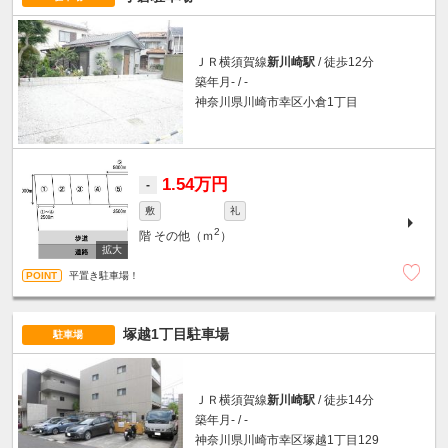
ＪＲ横須賀線
新川崎駅
/ 徒歩12分
築年月- / -
神奈川県川崎市幸区小倉1丁目
1.54万円
-
敷
礼
2
階
その他（ｍ
）
平置き駐車場！
塚越1丁目駐車場
駐車場
ＪＲ横須賀線
新川崎駅
/ 徒歩14分
築年月- / -
神奈川県川崎市幸区塚越1丁目129