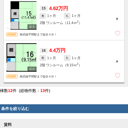
4.62万円
15
1ヶ月
1ヶ月
敷
礼
2
2階
ワンルーム（11.4ｍ
）
南武線平間駅まで徒歩４分！
4.4万円
16
1ヶ月
1ヶ月
敷
礼
2
2階
ワンルーム（9.15ｍ
）
南武線平間駅まで徒歩４分！
棟数
12
件 (総物件数：
13
件)
条件を絞り込む
賃料