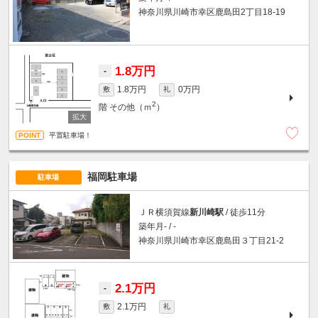
神奈川県川崎市幸区鹿島田2丁目18-19
1.8万円
-
1.8万円
0万円
敷
礼
2
階
その他（ｍ
）
平置駐車場！
福岡駐車場
駐車場
ＪＲ横須賀線
新川崎駅
/ 徒歩11分
築年月- / -
神奈川県川崎市幸区鹿島田３丁目21-2
2.1万円
-
2.1万円
敷
礼