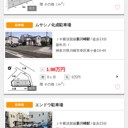
2
階
その他（ｍ
）
ムサシノ化成駐車場
駐車場
ＪＲ横須賀線
新川崎駅
/ 徒歩13分
築年月- / -
神奈川県川崎市幸区東小倉14-44
1.98万円
-
0ヶ月
0万円
敷
礼
2
階
その他（ｍ
）
エンドウ駐車場
駐車場
ＪＲ横須賀線
新川崎駅
/ 徒歩23分