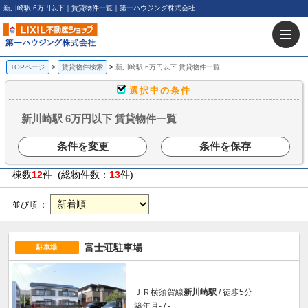
新川崎駅 6万円以下｜賃貸物件一覧｜第一ハウジング株式会社
TOPページ
賃貸物件検索
新川崎駅 6万円以下 賃貸物件一覧
選択中の条件
新川崎駅 6万円以下 賃貸物件一覧
条件を変更
条件を保存
棟数
12
件 (総物件数：
13
件)
並び順 ：
富士荘駐車場
駐車場
ＪＲ横須賀線
新川崎駅
/ 徒歩5分
築年月- / -