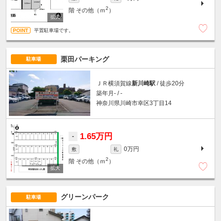
2
階
その他（ｍ
）
平置駐車場です。
栗田パーキング
駐車場
ＪＲ横須賀線
新川崎駅
/ 徒歩20分
築年月- / -
神奈川県川崎市幸区3丁目14
1.65万円
-
0万円
敷
礼
2
階
その他（ｍ
）
グリーンパーク
駐車場