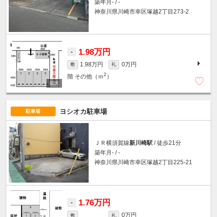
築年月- / -
神奈川県川崎市幸区塚越2丁目273-2
1.98万円
-
1.98万円
0万円
敷
礼
2
階
その他（ｍ
）
ヨシオカ駐車場
駐車場
ＪＲ横須賀線
新川崎駅
/ 徒歩21分
築年月- / -
神奈川県川崎市幸区塚越2丁目225-21
1.76万円
-
0万円
敷
礼