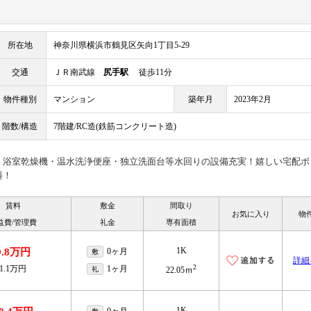
所在地
神奈川県横浜市鶴見区矢向1丁目5-29
交通
ＪＲ南武線
尻手駅
徒歩11分
物件種別
マンション
築年月
2023年2月
階数/構造
7階建/RC造(鉄筋コンクリート造)
！浴室乾燥機・温水洗浄便座・独立洗面台等水回りの設備充実！嬉しい宅配ボ
料！
賃料
敷金
間取り
お気に入り
物
益費/管理費
礼金
専有面積
1K
9.8万円
0ヶ月
敷
詳細
2
1.1万円
1ヶ月
礼
22.05ｍ
1K