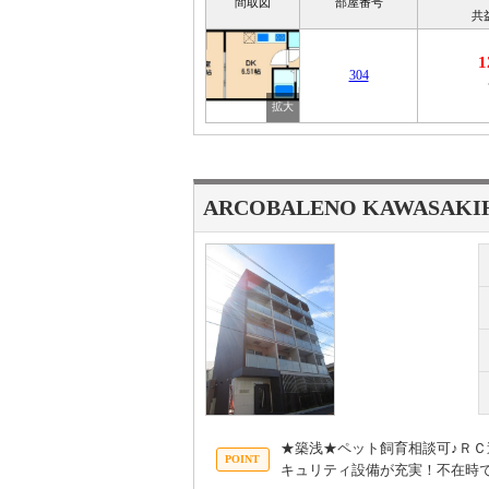
間取図
部屋番号
共
1
304
ARCOBALENO KAWASAKI
★築浅★ペット飼育相談可♪Ｒ
キュリティ設備が充実！不在時