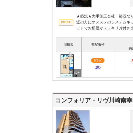
★築浅★大手施工会社・築浅な
派の方にオススメのシステムキ
ットでお部屋がスッキリ片付き
間取図
部屋番号
共
NEW
205
コンフォリア・リヴ川崎南幸