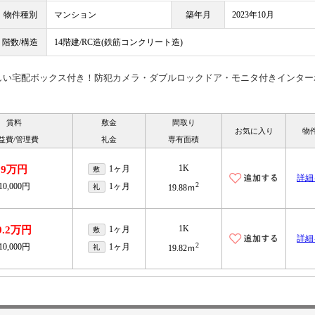
物件種別
マンション
築年月
2023年10月
階数/構造
14階建/RC造(鉄筋コンクリート造)
しい宅配ボックス付き！防犯カメラ・ダブルロックドア・モニタ付きインター
賃料
敷金
間取り
お気に入り
物
益費/管理費
礼金
専有面積
1K
9万円
1ヶ月
敷
詳細
2
10,000円
1ヶ月
礼
19.88ｍ
1K
9.2万円
1ヶ月
敷
詳細
2
10,000円
1ヶ月
礼
19.82ｍ