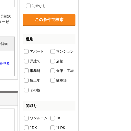
礼金なし
で自炊
ローゼ
種別
件詳細
アパート
マンション
戸建て
店舗
を見る
事務所
倉庫・工場
貸土地
駐車場
その他
間取り
ワンルーム
1K
1DK
1LDK