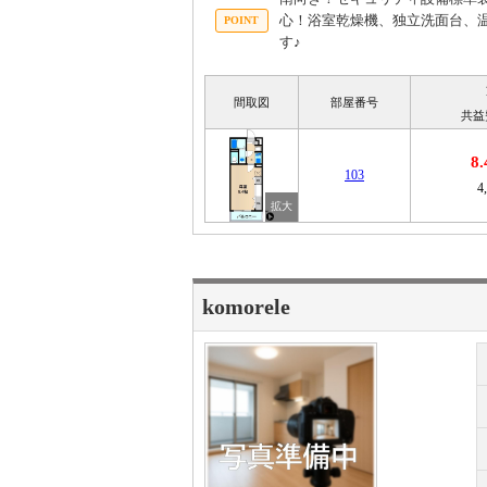
心！浴室乾燥機、独立洗面台、
す♪
間取図
部屋番号
共益
8
103
4
komorele