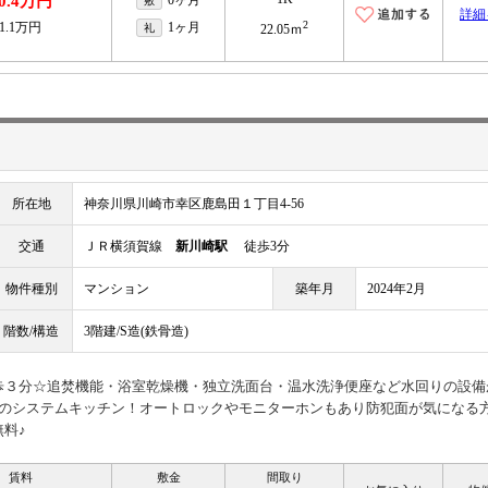
0.4万円
0ヶ月
敷
詳細
2
1.1万円
1ヶ月
礼
22.05ｍ
所在地
神奈川県川崎市幸区鹿島田１丁目4-56
交通
ＪＲ横須賀線
新川崎駅
徒歩3分
物件種別
マンション
築年月
2024年2月
階数/構造
3階建/S造(鉄骨造)
歩３分☆追焚機能・浴室乾燥機・独立洗面台・温水洗浄便座など水回りの設備
ロのシステムキッチン！オートロックやモニターホンもあり防犯面が気になる
料♪
賃料
敷金
間取り