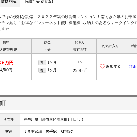
階数/構造
3階建/S造(鉄骨造)
らではの便利な設備！２０２２年築の鉄骨造マンション！南向き２階のお部屋
ッチンあり！お得なインターネット使用料無料♪収納力のあるウォークインク
ます☆
賃料
敷金
間取り
お気に入り
物
益費/管理費
礼金
専有面積
1K
8.6万円
1ヶ月
敷
詳細
2
4,500円
1ヶ月
礼
25.01ｍ
町
所在地
神奈川県川崎市幸区南幸町1丁目40-1
交通
ＪＲ南武線
尻手駅
徒歩9分