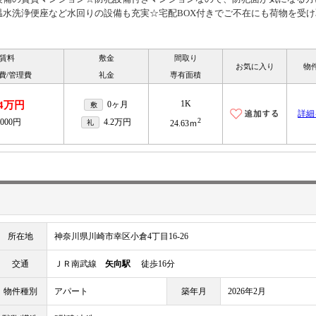
温水洗浄便座など水回りの設備も充実☆宅配BOX付きでご不在にも荷物を受け
賃料
敷金
間取り
お気に入り
物
費/管理費
礼金
専有面積
1K
.4万円
0ヶ月
敷
詳細
2
,000円
4.2万円
礼
24.63ｍ
所在地
神奈川県川崎市幸区小倉4丁目16-26
交通
ＪＲ南武線
矢向駅
徒歩16分
物件種別
アパート
築年月
2026年2月