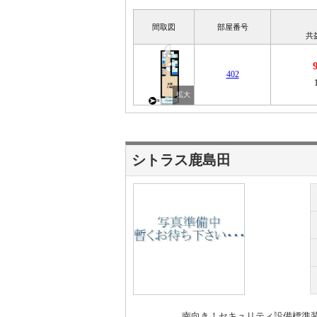
間取図
部屋番号
共
402
シトラス鹿島田
南向き！セキュリティ設備標準