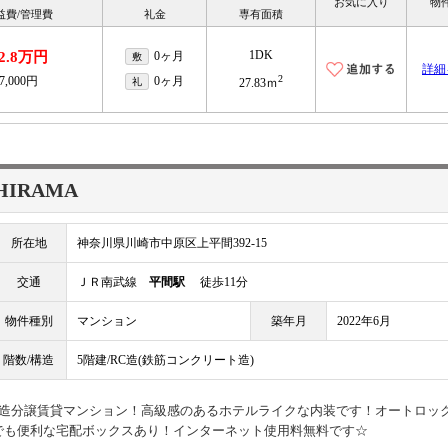
お気に入り
物
益費/管理費
礼金
専有面積
1DK
2.8万円
0ヶ月
敷
詳細
2
7,000円
0ヶ月
礼
27.83ｍ
HIRAMA
所在地
神奈川県川崎市中原区上平間392-15
交通
ＪＲ南武線
平間駅
徒歩11分
物件種別
マンション
築年月
2022年6月
階数/構造
5階建/RC造(鉄筋コンクリート造)
Ｃ造分譲賃貸マンション！高級感のあるホテルライクな内装です！オートロッ
でも便利な宅配ボックスあり！インターネット使用料無料です☆