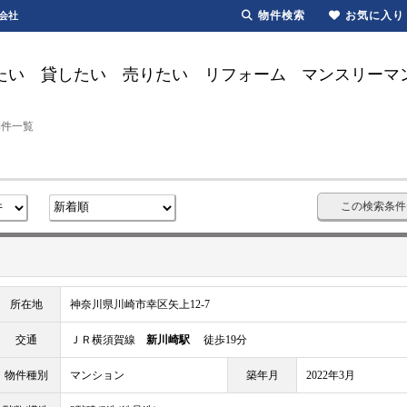
物件検索
お気に入り
会社
たい
貸したい
売りたい
リフォーム
マンスリーマ
物件一覧
この検索条件
所在地
神奈川県川崎市幸区矢上12-7
交通
ＪＲ横須賀線
新川崎駅
徒歩19分
物件種別
マンション
築年月
2022年3月