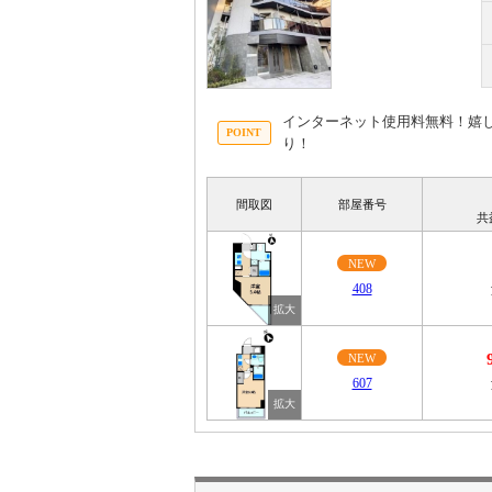
インターネット使用料無料！嬉
り！
間取図
部屋番号
共
NEW
408
NEW
607