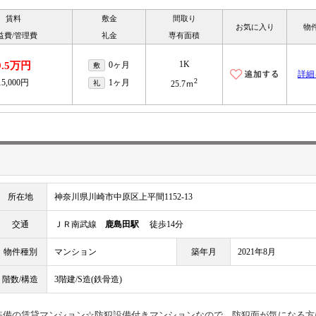
賃料
敷金
間取り
お気に入り
物
益費/管理費
礼金
専有面積
1K
9.5万円
0ヶ月
敷
詳細
2
15,000円
1ヶ月
礼
25.7ｍ
所在地
神奈川県川崎市中原区上平間1152-13
交通
ＪＲ南武線
鹿島田駅
徒歩14分
物件種別
マンション
築年月
2021年8月
階数/構造
3階建/S造(鉄骨造)
装備の賃貸マンション☆防犯設備付きマンションなので、防犯面が気になる方