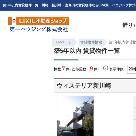
築5年以内賃貸物件一覧｜川崎・新川崎・鹿島田の賃貸物件ならERA第一ハウジング株式
借り
TOPページ
賃貸物件検索
築5年以内賃貸
築5年以内 賃貸物件一覧
7
9
棟数
件 (総部屋数：
件)
表示件数
ウィステリア新川崎