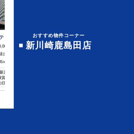
おすすめ物件コーナー
ティ新川崎D棟
新川崎鹿島田店
0,000円
駅徒歩5分
2
.85ｍ
！新川崎・鹿島田駅利用可！
譲賃貸マンション！オール
の日の洗濯にも便利な浴室
お料理がはかどる3口コンロ
キングヒーター♪ぬくもりの
は書斎や子供部屋にも◎！
ック・モニターホン付き！