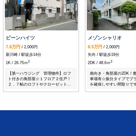
ビーンハイツ
メゾンシャリオ
7.8万円
8.5万円
/ 2,000円
/ 2,000円
新川崎 / 駅徒歩14分
矢向 / 駅徒歩19分
2
2
1K / 26.75ｍ
2DK / 48.6ｍ
【第一ハウジング 管理物件】ロフ
南向き・角部屋の2DK！
ト付きの角部屋☆１フロア２住戸！
車場有☆振分タイプでプ
２．７帖のロフトやクローゼットが
を確保しやすい間取りで
２ヵ所あり、荷物の多い方にもオス
ーホン・独立洗面台・温
スメです！周辺に入園料無料の夢見
有☆閑静な住宅街に立地
ヶ崎動物公園があるので、動物と一
いた住環境でお過ごしいた
緒に桜も楽しめます♪
徒歩１分のところには川
ス停がございます！