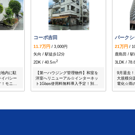
コーポ吉田
パークシ
11.7万円
21万円
/ 3,000円
/ 1
矢向 / 駅徒歩12分
鹿島田 / 
2
2DK / 40.5ｍ
3LDK / 78
敷地内に駐
【第一ハウジング管理物件】和室を
9月退去
ライバシー
洋室へリニューアル☆インターネッ
大規模分
す！モニタ
ト1Gbps使用料無料導入予定！別途
電化☆雨
水洗浄便座
有料プラン契約で10Gbpsへグレード
乾燥機や
し、落ち着
UP☆３駅利用可☆近隣にスーパーや
のIHクッ
だけます♪
ドラッグストアがありお買い物にも
ある和室
崎駅行のバ
便利な好立地です！浴室追焚・独立
オートロ
洗面台・温水洗浄便座など快適な設
備あり♪壁・天井クロスや床フロアタ
イル・ＣＦは全貼替予定！専用ミニ
倉庫付き☆