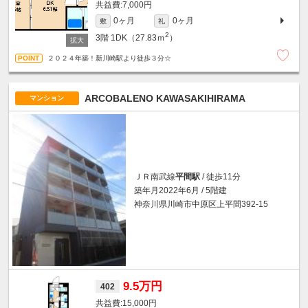
7,000円
0ヶ月
0ヶ月
敷
礼
2
3階
1DK（27.83ｍ
）
２０２４年築！新川崎駅より徒歩３分☆
ARCOBALENO KAWASAKIHIRAMA
マンション
ＪＲ南武線
平間駅
/ 徒歩11分
築年月2022年6月 / 5階建
神奈川県川崎市中原区上平間392-15
9.5万円
402
15,000円