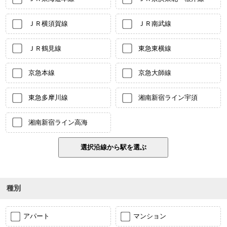
ＪＲ横須賀線
ＪＲ南武線
ＪＲ鶴見線
東急東横線
京急本線
京急大師線
東急多摩川線
湘南新宿ライン宇須
湘南新宿ライン高海
種別
アパート
マンション