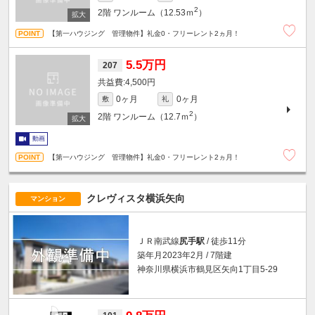
2
2階
ワンルーム（12.53ｍ
）
【第一ハウジング 管理物件】礼金0・フリーレント2ヵ月！
5.5万円
207
4,500円
0ヶ月
0ヶ月
敷
礼
2
2階
ワンルーム（12.7ｍ
）
動画
【第一ハウジング 管理物件】礼金0・フリーレント2ヵ月！
クレヴィスタ横浜矢向
マンション
ＪＲ南武線
尻手駅
/ 徒歩11分
築年月2023年2月 / 7階建
神奈川県横浜市鶴見区矢向1丁目5-29