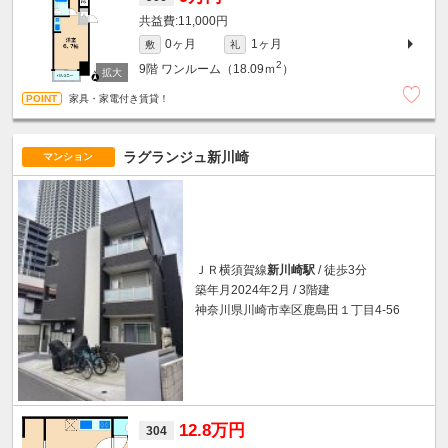
11,000円
0ヶ月
1ヶ月
敷
礼
2
9階
ワンルーム（18.09ｍ
）
家具・家電付き賃貸！
ラグランジュ新川崎
マンション
ＪＲ横須賀線
新川崎駅
/ 徒歩3分
築年月2024年2月 / 3階建
神奈川県川崎市幸区鹿島田１丁目4-56
12.8万円
304