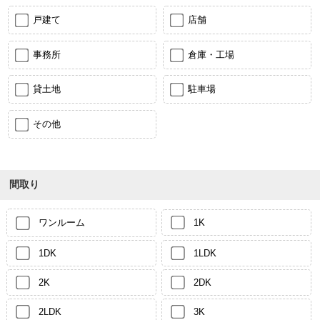
戸建て
店舗
事務所
倉庫・工場
貸土地
駐車場
その他
間取り
ワンルーム
1K
1DK
1LDK
2K
2DK
2LDK
3K