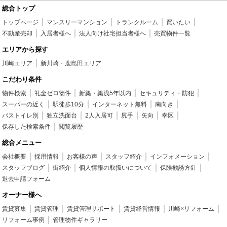
総合トップ
トップページ
マンスリーマンション
トランクルーム
買いたい
不動産売却
入居者様へ
法人向け社宅担当者様へ
売買物件一覧
エリアから探す
川崎エリア
新川崎・鹿島田エリア
こだわり条件
物件検索
礼金ゼロ物件
新築・築浅5年以内
セキュリティ・防犯
スーパーの近く
駅徒歩10分
インターネット無料
南向き
バストイレ別
独立洗面台
2人入居可
尻手
矢向
幸区
保存した検索条件
閲覧履歴
総合メニュー
会社概要
採用情報
お客様の声
スタッフ紹介
インフォメーション
スタッフブログ
街紹介
個人情報の取扱いについて
保険勧誘方針
退去申請フォーム
オーナー様へ
賃貸募集
賃貸管理
賃貸管理サポート
賃貸経営情報
川崎×リフォーム
リフォーム事例
管理物件ギャラリー