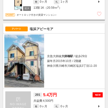
0ヶ月
1ヶ月
敷
礼
2
13階
1K（20.59ｍ
）
オートロック付きの賃貸マンション♪
塩浜アビーモア
アパート
京急大師線
大師橋駅
/ 徒歩29分
築年月2015年10月 / 2階建
神奈川県川崎市川崎区塩浜3丁目11-20
5.4万円
201
NEW
4,500円
0ヶ月
0ヶ月
敷
礼