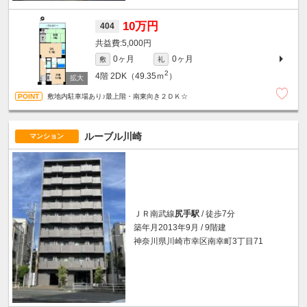
10万円
404
5,000円
0ヶ月
0ヶ月
敷
礼
2
4階
2DK（49.35ｍ
）
敷地内駐車場あり♪最上階・南東向き２ＤＫ☆
ルーブル川崎
マンション
ＪＲ南武線
尻手駅
/ 徒歩7分
築年月2013年9月 / 9階建
神奈川県川崎市幸区南幸町3丁目71