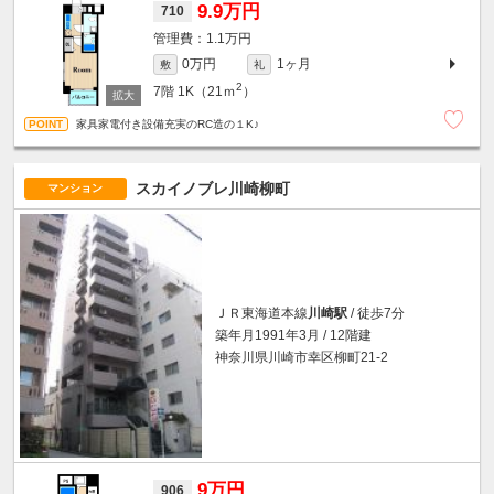
9.9万円
710
1.1万円
0万円
1ヶ月
敷
礼
2
7階
1K（21ｍ
）
家具家電付き設備充実のRC造の１K♪
スカイノブレ川崎柳町
マンション
ＪＲ東海道本線
川崎駅
/ 徒歩7分
築年月1991年3月 / 12階建
神奈川県川崎市幸区柳町21-2
9万円
906