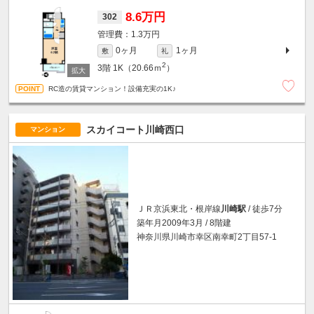
8.6万円
302
1.3万円
0ヶ月
1ヶ月
敷
礼
2
3階
1K（20.66ｍ
）
RC造の賃貸マンション！設備充実の1K♪
スカイコート川崎西口
マンション
ＪＲ京浜東北・根岸線
川崎駅
/ 徒歩7分
築年月2009年3月 / 8階建
神奈川県川崎市幸区南幸町2丁目57-1