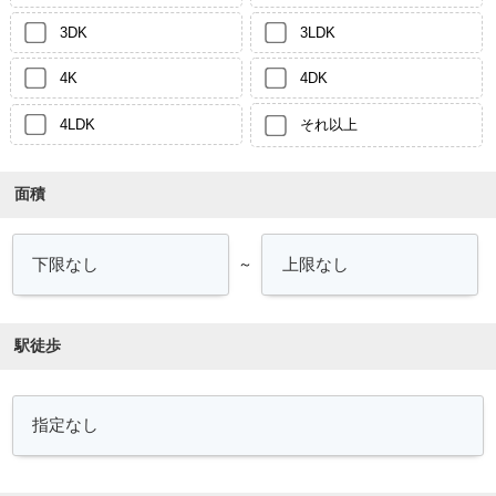
3DK
3LDK
4K
4DK
4LDK
それ以上
面積
～
駅徒歩