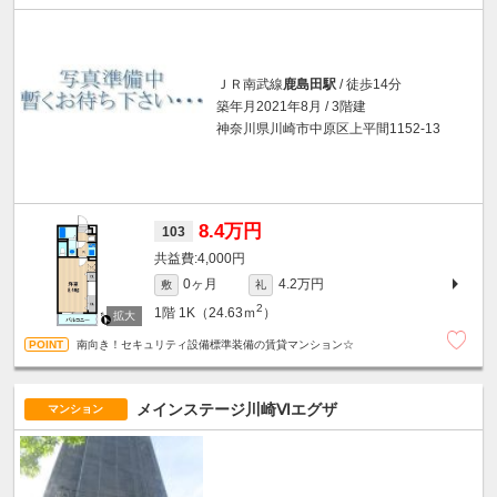
ＪＲ南武線
鹿島田駅
/ 徒歩14分
築年月2021年8月 / 3階建
神奈川県川崎市中原区上平間1152-13
8.4万円
103
4,000円
0ヶ月
4.2万円
敷
礼
2
1階
1K（24.63ｍ
）
南向き！セキュリティ設備標準装備の賃貸マンション☆
メインステージ川崎Ⅵエグザ
マンション