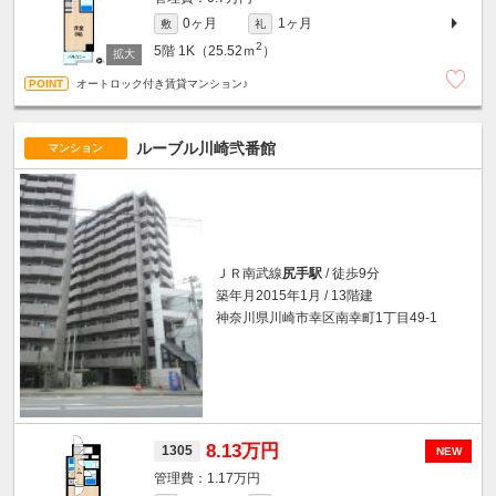
0ヶ月
1ヶ月
敷
礼
2
5階
1K（25.52ｍ
）
オートロック付き賃貸マンション♪
ルーブル川崎弐番館
マンション
ＪＲ南武線
尻手駅
/ 徒歩9分
築年月2015年1月 / 13階建
神奈川県川崎市幸区南幸町1丁目49-1
8.13万円
1305
NEW
1.17万円