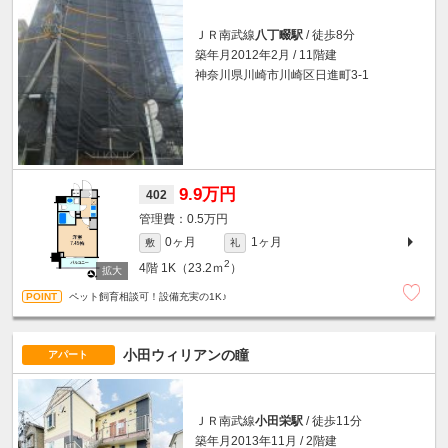
ＪＲ南武線
八丁畷駅
/ 徒歩8分
築年月2012年2月 / 11階建
神奈川県川崎市川崎区日進町3-1
9.9万円
402
0.5万円
0ヶ月
1ヶ月
敷
礼
2
4階
1K（23.2ｍ
）
ペット飼育相談可！設備充実の1K♪
小田ウィリアンの瞳
アパート
ＪＲ南武線
小田栄駅
/ 徒歩11分
築年月2013年11月 / 2階建