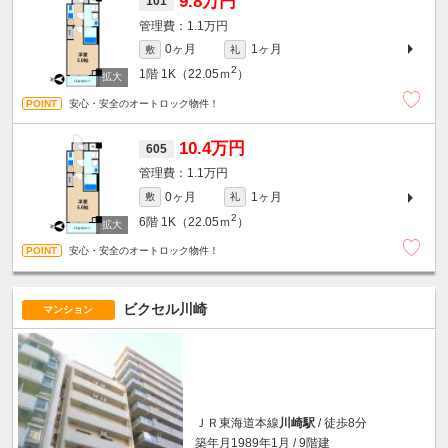
9.8万円
101
1.1万円
0ヶ月
1ヶ月
敷
礼
2
1階
1K（22.05ｍ
）
安心・安全のオートロック物件！
10.4万円
605
1.1万円
0ヶ月
1ヶ月
敷
礼
2
6階
1K（22.05ｍ
）
安心・安全のオートロック物件！
ビクセル川崎
マンション
ＪＲ東海道本線
川崎駅
/ 徒歩8分
築年月1989年1月 / 9階建