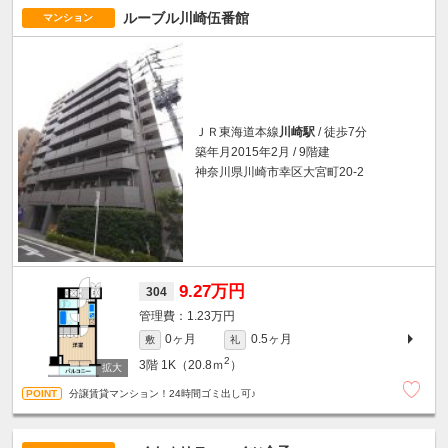
ルーブル川崎伍番館
マンション
ＪＲ東海道本線
川崎駅
/ 徒歩7分
築年月2015年2月 / 9階建
神奈川県川崎市幸区大宮町20-2
9.27万円
304
1.23万円
0ヶ月
0.5ヶ月
敷
礼
2
3階
1K（20.8ｍ
）
分譲賃貸マンション！24時間ゴミ出し可♪