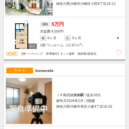
神奈川県川崎市川崎区小田4丁目18-12
5万円
101
4,500円
0ヶ月
0ヶ月
敷
礼
2
1階
ワンルーム（11.67ｍ
）
【第一ハウジング 管理物件】ネット無料 角部屋2面採光
komorele
アパート
ＪＲ南武線
矢向駅
/ 徒歩16分
築年月2026年2月 / 3階建
神奈川県川崎市幸区小倉4丁目16-26