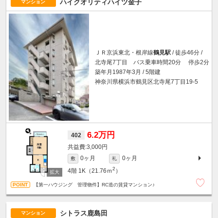
ハイクオリティハイツ金子
マンション
ＪＲ京浜東北・根岸線
鶴見駅
/ 徒歩46分 /
北寺尾7丁目 バス乗車時間20分 停歩2分
築年月1987年3月 / 5階建
神奈川県横浜市鶴見区北寺尾7丁目19-5
6.2万円
402
3,000円
0ヶ月
0ヶ月
敷
礼
2
4階
1K（21.76ｍ
）
【第一ハウジング 管理物件】RC造の賃貸マンション♪
シトラス鹿島田
マンション