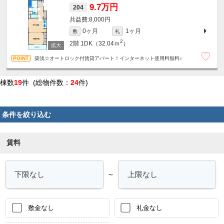
9.7万円
204
8,000円
0ヶ月
1ヶ月
敷
礼
2
2階
1DK（32.04ｍ
）
築浅☆オートロック付賃貸アパート！インターネット使用料無料♪
棟数
19
件 (総物件数：
24
件)
条件を絞り込む
賃料
～
敷金なし
礼金なし