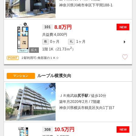
神奈川県川崎市幸区下平間188-1
8.8万円
101
NEW
4,000円
0ヶ月
1ヶ月
敷
礼
2
1階
1K（21.73ｍ
）
２駅利用可♪角部屋の１Ｋ☆
ルーブル横濱矢向
マンション
ＪＲ南武線
尻手駅
/ 徒歩10分
築年月2020年2月 / 7階建
神奈川県横浜市鶴見区矢向1丁目7
10.5万円
308
NEW