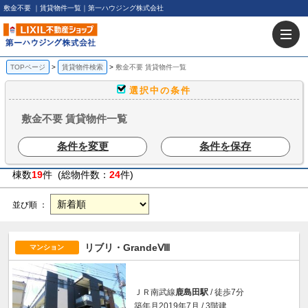
敷金不要 ｜賃貸物件一覧｜第一ハウジング株式会社
TOPページ
賃貸物件検索
敷金不要 賃貸物件一覧
選択中の条件
敷金不要 賃貸物件一覧
条件を変更
条件を保存
棟数
19
件 (総物件数：
24
件)
並び順 ：
リブリ・GrandeⅧ
マンション
ＪＲ南武線
鹿島田駅
/ 徒歩7分
築年月2019年7月 / 3階建