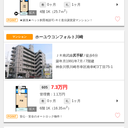
0ヶ月
1ヶ月
敷
礼
2
4階
1K（25.7ｍ
）
★築浅★ペット飼育相談可♪ＲＣ造分譲賃貸マンション！
ホーユウコンフォルト川崎
マンション
ＪＲ南武線
尻手駅
/ 徒歩6分
築年月1991年7月 / 7階建
神奈川県川崎市幸区南幸町3丁目75-1
7.3万円
605
1.1万円
0ヶ月
1ヶ月
敷
礼
2
6階
1K（16.35ｍ
）
安心・安全のオートロック物件！