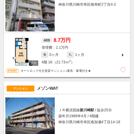
神奈川県川崎市幸区南幸町2丁目4-2
8.7万円
409
1.1万円
0ヶ月
1ヶ月
敷
礼
2
4階
1K（21.73ｍ
）
オートロック付き賃貸マンション♪家具・家電付き★
メゾンWAT
マンション
ＪＲ横須賀線
新川崎駅
/ 徒歩25分
築年月1989年4月 / 4階建
神奈川県川崎市幸区南加瀬4丁目14-18