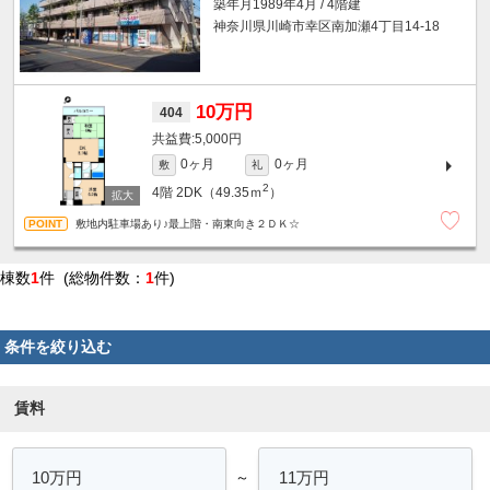
築年月1989年4月 / 4階建
神奈川県川崎市幸区南加瀬4丁目14-18
10万円
404
5,000円
0ヶ月
0ヶ月
敷
礼
2
4階
2DK（49.35ｍ
）
敷地内駐車場あり♪最上階・南東向き２ＤＫ☆
棟数
1
件 (総物件数：
1
件)
条件を絞り込む
賃料
～