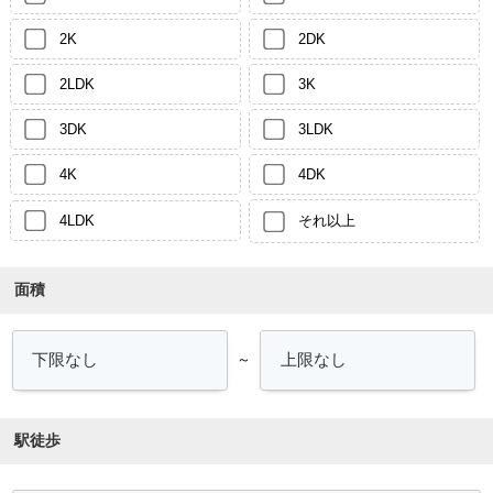
2K
2DK
2LDK
3K
3DK
3LDK
4K
4DK
4LDK
それ以上
面積
～
駅徒歩