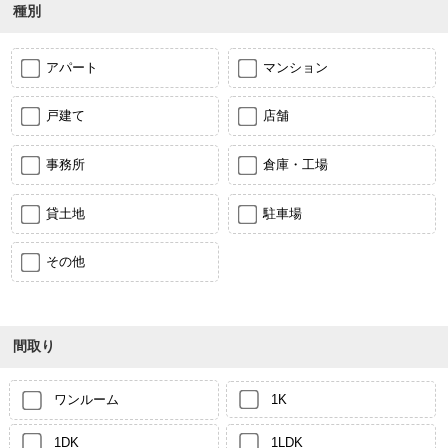
種別
アパート
マンション
戸建て
店舗
事務所
倉庫・工場
貸土地
駐車場
その他
間取り
ワンルーム
1K
1DK
1LDK