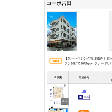
コーポ吉田
【第一ハウジング管理物件】2DK
ラン契約で10Gbpsへグレー
間取図
部屋番号
301
動画