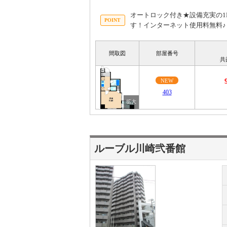
オートロック付き★設備充実の1
す！インターネット使用料無料♪
間取図
部屋番号
共
NEW
403
ルーブル川崎弐番館