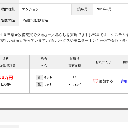
物件種別
マンション
築年月
2019年7月
階数/構造
3階建/S造(鉄骨造)
０１９年築★設備充実で快適な一人暮らしを実現できるお部屋です！システム
ど嬉しい設備が揃っています♪宅配ボックスやモニターホンも完備で安心・便
賃料
敷金
間取り
お気に入り
物
益費/管理費
礼金
専有面積
1K
8.8万円
0ヶ月
敷
詳細
2
4,000円
1ヶ月
礼
21.73ｍ