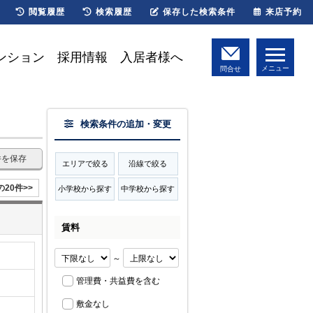
閲覧履歴
検索履歴
保存した検索条件
来店予約
ンション
採用情報
入居者様へ
メニュー
問合せ
検索条件の追加・変更
件を保存
エリアで絞る
沿線で絞る
の20件>>
小学校から探す
中学校から探す
賃料
～
管理費・共益費を含む
敷金なし