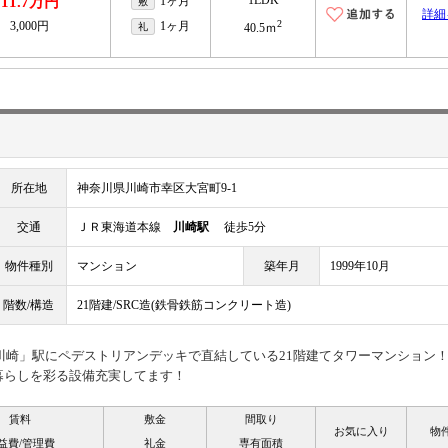
1LDK
11.7万円
1ヶ月
敷
詳細
2
3,000円
1ヶ月
礼
40.5ｍ
所在地
神奈川県川崎市幸区大宮町9-1
交通
ＪＲ東海道本線
川崎駅
徒歩5分
物件種別
マンション
築年月
1999年10月
階数/構造
21階建/SRC造(鉄骨鉄筋コンクリート造)
R「川崎」駅にペデストリアンデッキで直結している21階建てタワーマンション
暮らしを彩る設備充実してます！
賃料
敷金
間取り
お気に入り
物
益費/管理費
礼金
専有面積