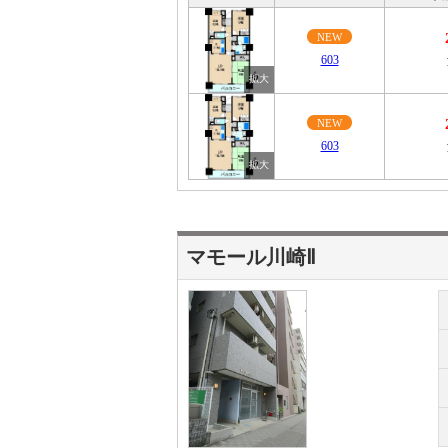
NEW
603
NEW
603
マモール川崎Ⅱ