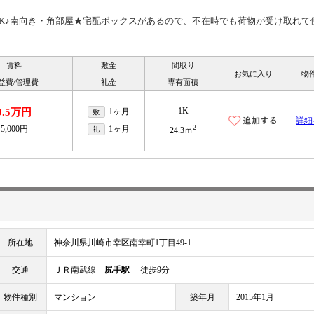
K♪南向き・角部屋★宅配ボックスがあるので、不在時でも荷物が受け取れて
賃料
敷金
間取り
お気に入り
物
益費/管理費
礼金
専有面積
1K
9.5万円
1ヶ月
敷
詳細
2
5,000円
1ヶ月
礼
24.3ｍ
所在地
神奈川県川崎市幸区南幸町1丁目49-1
交通
ＪＲ南武線
尻手駅
徒歩9分
物件種別
マンション
築年月
2015年1月