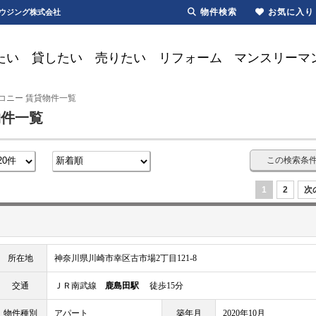
物件検索
お気に入り
ハウジング株式会社
たい
貸したい
売りたい
リフォーム
マンスリーマ
コニー 賃貸物件一覧
物件一覧
この検索条
1
2
次
所在地
神奈川県川崎市幸区古市場2丁目121-8
交通
ＪＲ南武線
鹿島田駅
徒歩15分
物件種別
アパート
築年月
2020年10月