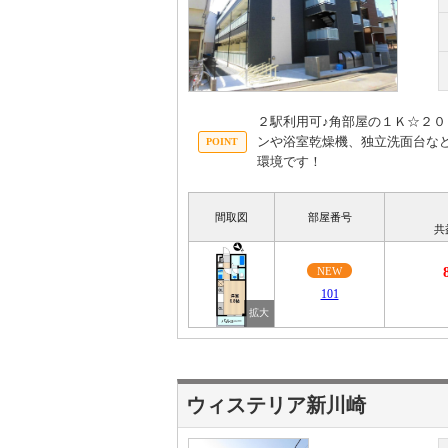
２駅利用可♪角部屋の１Ｋ☆２
ンや浴室乾燥機、独立洗面台な
環境です！
間取図
部屋番号
共
NEW
101
ウィステリア新川崎