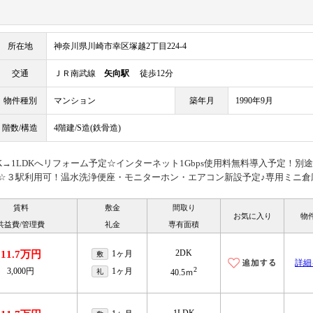
所在地
神奈川県川崎市幸区塚越2丁目224-4
交通
ＪＲ南武線
矢向駅
徒歩12分
物件種別
マンション
築年月
1990年9月
階数/構造
4階建/S造(鉄骨造)
→1LDKへリフォーム予定☆インターネット1Gbps使用料無料導入予定！別
ドUP☆３駅利用可！温水洗浄便座・モニターホン・エアコン新設予定♪専用ミニ倉
賃料
敷金
間取り
お気に入り
物
共益費/管理費
礼金
専有面積
2DK
11.7万円
1ヶ月
敷
詳細
2
3,000円
1ヶ月
礼
40.5ｍ