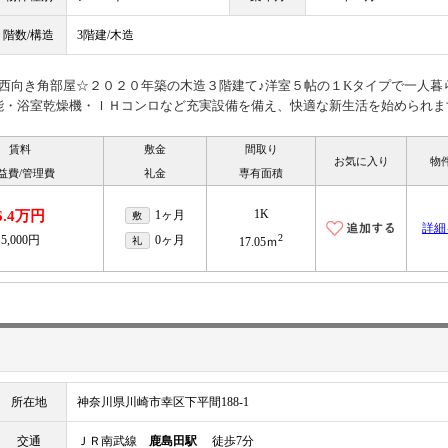
階数/構造
3階建/木造
西向き角部屋☆２０２０年築の木造３階建て♪洋室５帖の１Kタイプで一人暮
能・浴室乾燥機・ＩＨコンロなど充実設備を備え、快適な新生活を始められま
賃料
敷金
間取り
お気に入り
物
益費/管理費
礼金
専有面積
1K
6.4万円
1ヶ月
敷
詳細
2
5,000円
0ヶ月
礼
17.05ｍ
所在地
神奈川県川崎市幸区下平間188-1
交通
ＪＲ南武線
鹿島田駅
徒歩7分