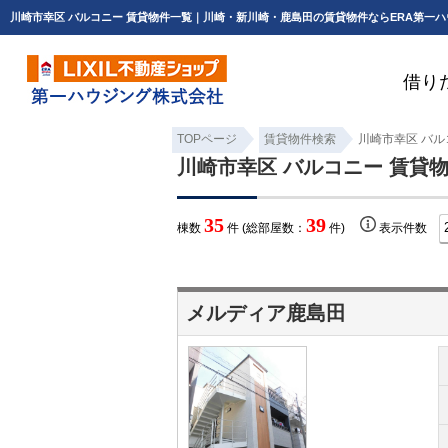
川崎市幸区 バルコニー 賃貸物件一覧｜川崎・新川崎・鹿島田の賃貸物件ならERA第一
借り
TOPページ
賃貸物件検索
川崎市幸区 バル
川崎市幸区 バルコニー 賃貸
35
39
棟数
件 (総部屋数：
件)
表示件数
メルディア鹿島田