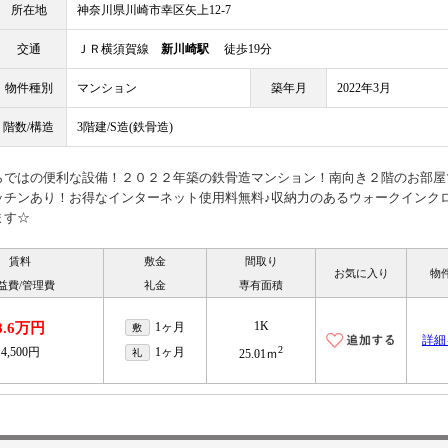
所在地
神奈川県川崎市幸区矢上12-7
交通
ＪＲ横須賀線
新川崎駅
徒歩19分
物件種別
マンション
築年月
2022年3月
階数/構造
3階建/S造(鉄骨造)
らではの便利な設備！２０２２年築の鉄骨造マンション！南向き２階のお部屋
ッチンあり！お得なインターネット使用料無料♪収納力のあるウォークインク
ます☆
賃料
敷金
間取り
お気に入り
物
益費/管理費
礼金
専有面積
1K
8.6万円
1ヶ月
敷
詳細
2
4,500円
1ヶ月
礼
25.01ｍ