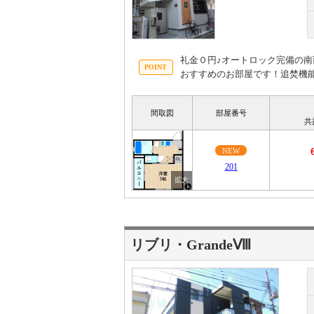
礼金０円♪オートロック完備の南
おすすめのお部屋です！追焚機
間取図
部屋番号
共
NEW
201
リブリ・GrandeⅧ