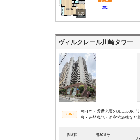
NEW
302
ヴィルクレール川崎タワー
南向き・設備充実の3LDK♪J
房・追焚機能・浴室乾燥機など
間取図
部屋番号
共