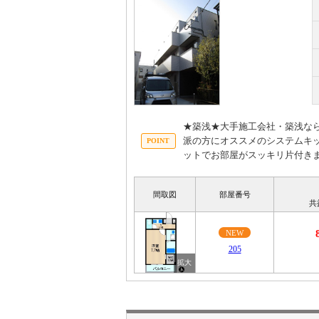
★築浅★大手施工会社・築浅な
派の方にオススメのシステムキ
ットでお部屋がスッキリ片付き
間取図
部屋番号
共
NEW
205