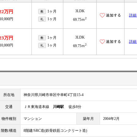
3LDK
22万円
1ヶ月
敷
詳細
2
10,000円
1ヶ月
礼
69.75ｍ
3LDK
23万円
1ヶ月
敷
詳細
2
10,000円
1ヶ月
礼
69.75ｍ
所在地
神奈川県川崎市幸区中幸町4丁目15-4
交通
ＪＲ東海道本線
川崎駅
徒歩8分
物件種別
マンション
築年月
2004年2月
階数/構造
8階建/SRC造(鉄骨鉄筋コンクリート造)