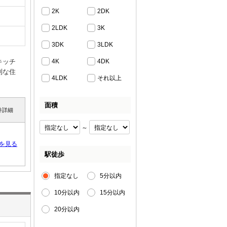
2K
2DK
2LDK
3K
3DK
3LDK
キッチ
4K
4DK
利な住
4LDK
それ以上
面積
件詳細
～
を見る
駅徒歩
指定なし
5分以内
10分以内
15分以内
20分以内