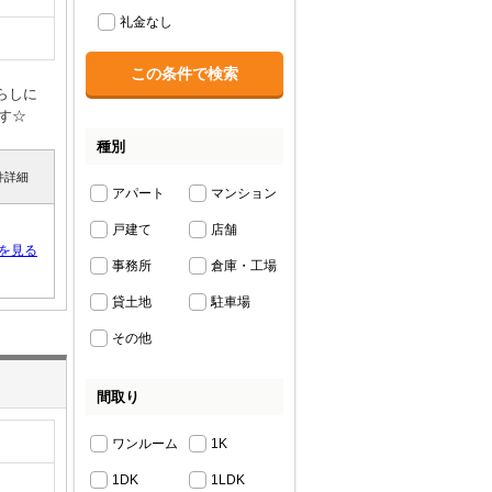
礼金なし
らしに
す☆
種別
件詳細
アパート
マンション
戸建て
店舗
を見る
事務所
倉庫・工場
貸土地
駐車場
その他
間取り
ワンルーム
1K
1DK
1LDK