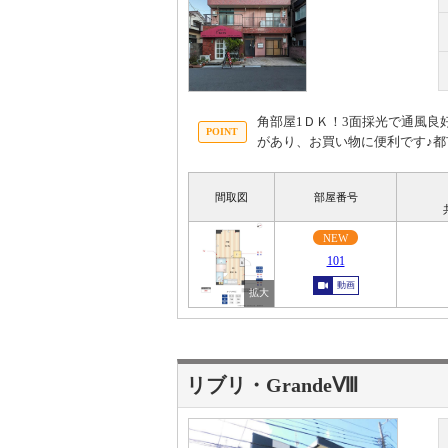
角部屋1ＤＫ！3面採光で通風良
があり、お買い物に便利です♪
間取図
部屋番号
NEW
101
動画
リブリ・GrandeⅧ