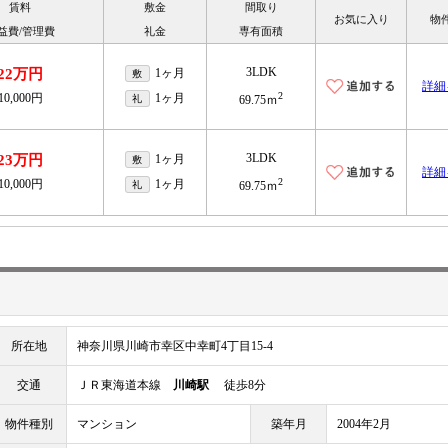
賃料
敷金
間取り
お気に入り
物
益費/管理費
礼金
専有面積
3LDK
22万円
1ヶ月
敷
詳細
2
10,000円
1ヶ月
礼
69.75ｍ
3LDK
23万円
1ヶ月
敷
詳細
2
10,000円
1ヶ月
礼
69.75ｍ
所在地
神奈川県川崎市幸区中幸町4丁目15-4
交通
ＪＲ東海道本線
川崎駅
徒歩8分
物件種別
マンション
築年月
2004年2月