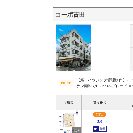
コーポ吉田
【第一ハウジング管理物件】2DK
ラン契約で10Gbpsへグレー
間取図
部屋番号
NEW
301
動画