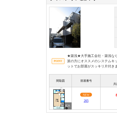
★築浅★大手施工会社・築浅な
派の方にオススメのシステムキ
ットでお部屋がスッキリ片付き
間取図
部屋番号
共
NEW
205