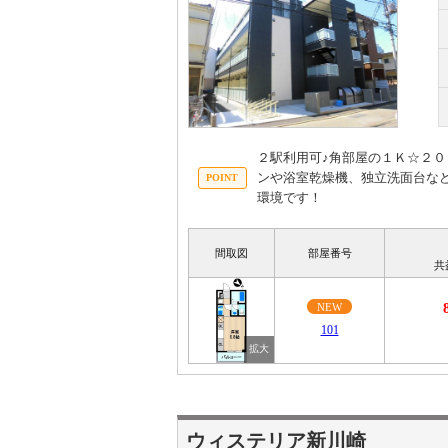
２駅利用可♪角部屋の１Ｋ☆２
ンや浴室乾燥機、独立洗面台な
環境です！
間取図
部屋番号
共
NEW
101
ウィステリア新川崎