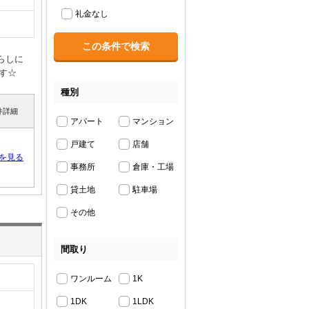
礼金なし
らしに
す☆
種別
件詳細
アパート
マンション
戸建て
店舗
を見る
事務所
倉庫・工場
貸土地
駐車場
その他
間取り
ワンルーム
1K
1DK
1LDK