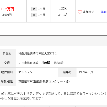
1LDK
11.7万円
1ヶ月
敷
詳細
2
3,000円
1ヶ月
礼
40.5ｍ
所在地
神奈川県川崎市幸区大宮町9-1
交通
ＪＲ東海道本線
川崎駅
徒歩5分
物件種別
マンション
築年月
1999年10月
階数/構造
21階建/SRC造(鉄骨鉄筋コンクリート造)
R「川崎」駅にペデストリアンデッキで直結している21階建てタワーマンション
暮らしを彩る設備充実してます！