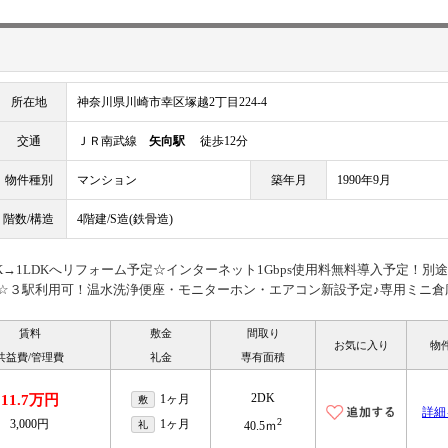
所在地
神奈川県川崎市幸区塚越2丁目224-4
交通
ＪＲ南武線
矢向駅
徒歩12分
物件種別
マンション
築年月
1990年9月
階数/構造
4階建/S造(鉄骨造)
→1LDKへリフォーム予定☆インターネット1Gbps使用料無料導入予定！別
ドUP☆３駅利用可！温水洗浄便座・モニターホン・エアコン新設予定♪専用ミニ倉
賃料
敷金
間取り
お気に入り
物
共益費/管理費
礼金
専有面積
2DK
11.7万円
1ヶ月
敷
詳細
2
3,000円
1ヶ月
礼
40.5ｍ