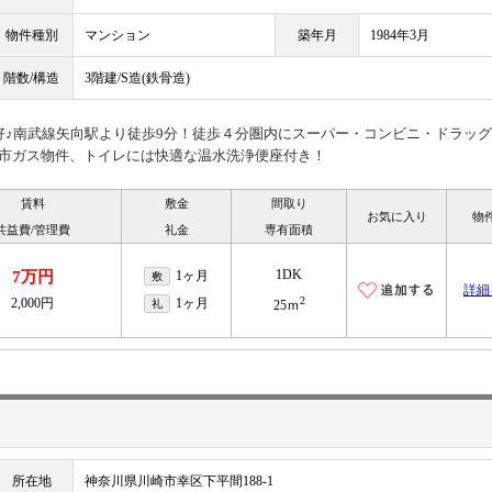
物件種別
マンション
築年月
1984年3月
階数/構造
3階建/S造(鉄骨造)
好♪南武線矢向駅より徒歩9分！徒歩４分圏内にスーパー・コンビニ・ドラッ
都市ガス物件、トイレには快適な温水洗浄便座付き！
賃料
敷金
間取り
お気に入り
物
共益費/管理費
礼金
専有面積
1DK
7万円
1ヶ月
敷
詳細
2
2,000円
1ヶ月
礼
25ｍ
所在地
神奈川県川崎市幸区下平間188-1