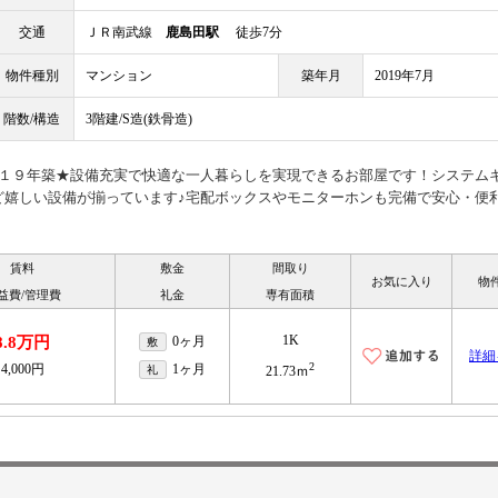
交通
ＪＲ南武線
鹿島田駅
徒歩7分
物件種別
マンション
築年月
2019年7月
階数/構造
3階建/S造(鉄骨造)
０１９年築★設備充実で快適な一人暮らしを実現できるお部屋です！システム
ど嬉しい設備が揃っています♪宅配ボックスやモニターホンも完備で安心・便
賃料
敷金
間取り
お気に入り
物
益費/管理費
礼金
専有面積
1K
8.8万円
0ヶ月
敷
詳細
2
4,000円
1ヶ月
礼
21.73ｍ