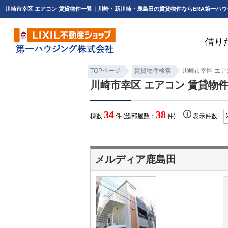
川崎市幸区 エアコン 賃貸物件一覧｜川崎・新川崎・鹿島田の賃貸物件ならERA第一ハ
借り
TOPページ
賃貸物件検索
川崎市幸区 エア
川崎市幸区 エアコン 賃貸物
34
38
棟数
件 (総部屋数：
件)
表示件数
メルディア鹿島田