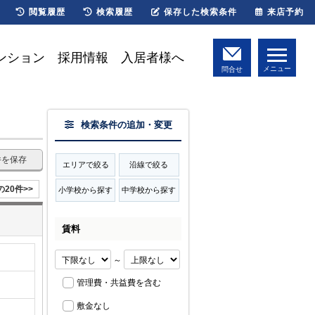
閲覧履歴
検索履歴
保存した検索条件
来店予約
ンション
採用情報
入居者様へ
メニュー
問合せ
検索条件の追加・変更
件を保存
エリアで絞る
沿線で絞る
の20件>>
小学校から探す
中学校から探す
賃料
～
管理費・共益費を含む
敷金なし