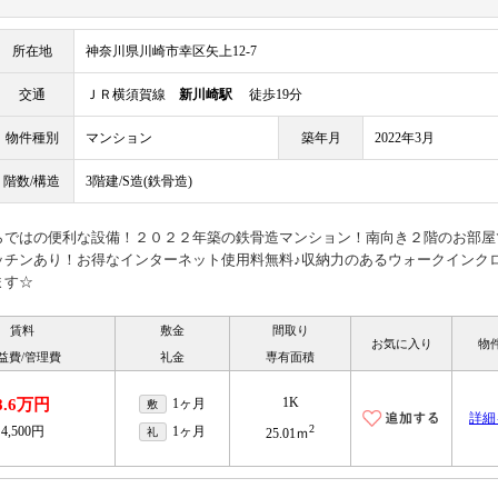
所在地
神奈川県川崎市幸区矢上12-7
交通
ＪＲ横須賀線
新川崎駅
徒歩19分
物件種別
マンション
築年月
2022年3月
階数/構造
3階建/S造(鉄骨造)
らではの便利な設備！２０２２年築の鉄骨造マンション！南向き２階のお部屋
ッチンあり！お得なインターネット使用料無料♪収納力のあるウォークインク
ます☆
賃料
敷金
間取り
お気に入り
物
益費/管理費
礼金
専有面積
1K
8.6万円
1ヶ月
敷
詳細
2
4,500円
1ヶ月
礼
25.01ｍ