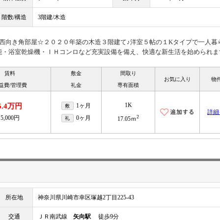
階数/構造
3階建/木造
西向き角部屋☆２０２０年築の木造３階建て♪洋室５帖の１Kタイプで一人暮
能・浴室乾燥機・ＩＨコンロなど充実設備を備え、快適な新生活を始められま
賃料
敷金
間取り
お気に入り
物
益費/管理費
礼金
専有面積
1K
6.4万円
1ヶ月
敷
詳細
2
5,000円
0ヶ月
礼
17.05ｍ
所在地
神奈川県川崎市幸区塚越2丁目225-43
交通
ＪＲ南武線
矢向駅
徒歩9分