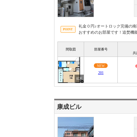
礼金０円♪オートロック完備の南
おすすめのお部屋です！追焚機
間取図
部屋番号
共
NEW
201
康成ビル