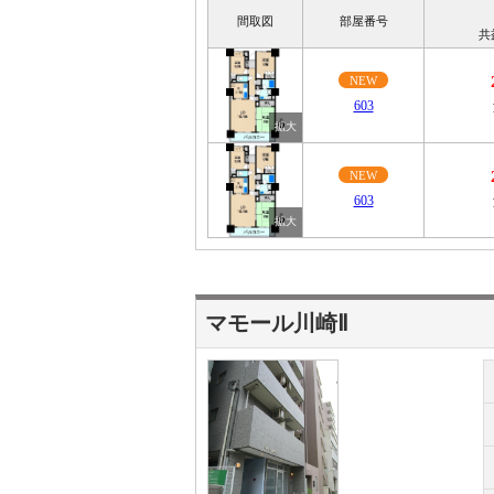
間取図
部屋番号
共
NEW
603
NEW
603
マモール川崎Ⅱ