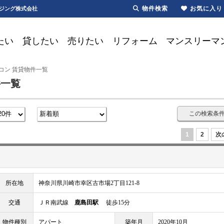
物件検索
お気に入り
ウジング株式会社
たい
貸したい
売りたい
リフォーム
マンスリーマ
コン 賃貸物件一覧
件一覧
この検索条
1
2
次
所在地
神奈川県川崎市幸区古市場2丁目121-8
交通
ＪＲ南武線
鹿島田駅
徒歩15分
物件種別
アパート
築年月
2020年10月