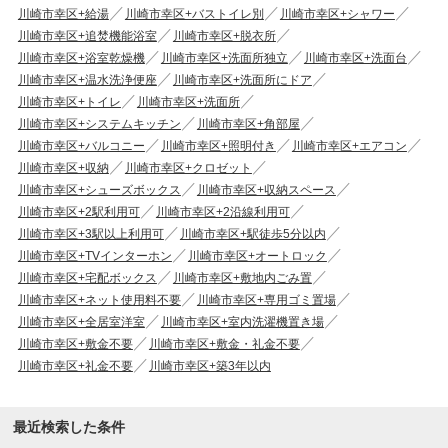
川崎市幸区+給湯
川崎市幸区+バストイレ別
川崎市幸区+シャワー
川崎市幸区+追焚機能浴室
川崎市幸区+脱衣所
川崎市幸区+浴室乾燥機
川崎市幸区+洗面所独立
川崎市幸区+洗面台
川崎市幸区+温水洗浄便座
川崎市幸区+洗面所にドア
川崎市幸区+トイレ
川崎市幸区+洗面所
川崎市幸区+システムキッチン
川崎市幸区+角部屋
川崎市幸区+バルコニー
川崎市幸区+照明付き
川崎市幸区+エアコン
川崎市幸区+収納
川崎市幸区+クロゼット
川崎市幸区+シューズボックス
川崎市幸区+収納スペース
川崎市幸区+2駅利用可
川崎市幸区+2沿線利用可
川崎市幸区+3駅以上利用可
川崎市幸区+駅徒歩5分以内
川崎市幸区+TVインターホン
川崎市幸区+オートロック
川崎市幸区+宅配ボックス
川崎市幸区+敷地内ごみ置
川崎市幸区+ネット使用料不要
川崎市幸区+専用ゴミ置場
川崎市幸区+全居室洋室
川崎市幸区+室内洗濯機置き場
川崎市幸区+敷金不要
川崎市幸区+敷金・礼金不要
川崎市幸区+礼金不要
川崎市幸区+築3年以内
最近検索した条件