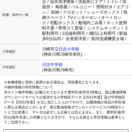
台 / 温水洗浄便座 / 洗面所にドア / トイレ / 洗
面所 / 角部屋 / バルコニー / 照明付き / エアコ
ン / 収納 / クロゼット / シューズボックス / 収
設備・条件の一例
納スペース / TVインターホン / オートロッ
ク / 宅配ボックス / 敷地内ごみ置 / ネット使用
料不要 / 専用ゴミ置場 / システムキッチン / 2
駅利用可 / 2沿線利用可 / 3駅以上利用可 / 駅徒
歩5分以内 / 全居室洋室 / 室内洗濯機置き場 /
川崎市立
日吉小学校
小学校区
(神奈川県川崎市幸区)
日吉中学校
中学校区
(神奈川県川崎市)
※各種情報と現状に差異がある場合は、現状優先となります。
※物件情報の学区情報について
当サイト物件情報に記載されております通学区域(学区)情報は、国土数値情報
ダウンロードサービスが提供する小学校区データ【2021年度】及び中学校区
データ【2021年度】を元に加工したものですので、記載情報が現在の学区域
と異なる場合がございます。国土数値情報ダウンロードサービスのWEBサイ
ト上で記述通り、データは必ずしも正確とは言えません。また、通学区域(学
区)は毎年見直しの対象となりますので、そちらを踏まえ学区情報は参考とし
てご活用下さい。