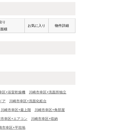
取り
お気に入り
物件詳細
有面積
幸区+浴室乾燥機
川崎市幸区+洗面所独立
ドア
川崎市幸区+洗面化粧台
川崎市幸区+最上階
川崎市幸区+角部屋
崎市幸区+エアコン
川崎市幸区+収納
崎市幸区+平坦地