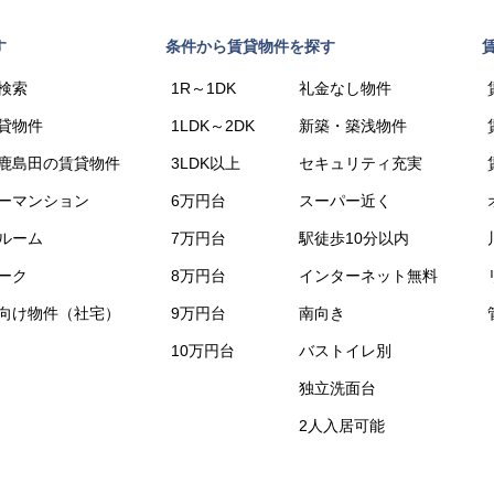
す
条件から賃貸物件を探す
検索
1R～1DK
礼金なし物件
貸物件
1LDK～2DK
新築・築浅物件
鹿島田の賃貸物件
3LDK以上
セキュリティ充実
ーマンション
6万円台
スーパー近く
ルーム
7万円台
駅徒歩10分以内
ーク
8万円台
インターネット無料
向け物件（社宅）
9万円台
南向き
10万円台
バストイレ別
独立洗面台
2人入居可能