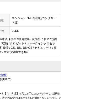
マンション / RC造(鉄筋コンクリー
構造
ト造)
一例
2LDK
 温水洗浄便座 / 暖房便座 / 洗面所にドア / 洗面
コン / 収納 / クロゼット / ウォークインクロゼッ
 CS / BS / BS･CS / セキュリティ / 専
室 / 室内洗濯機置き場 /
中学校
県川崎市)
ータ【2021年度】を元に加工したものですので、記載情
、通学区域(学区)は毎年見直しの対象となりますので、そ