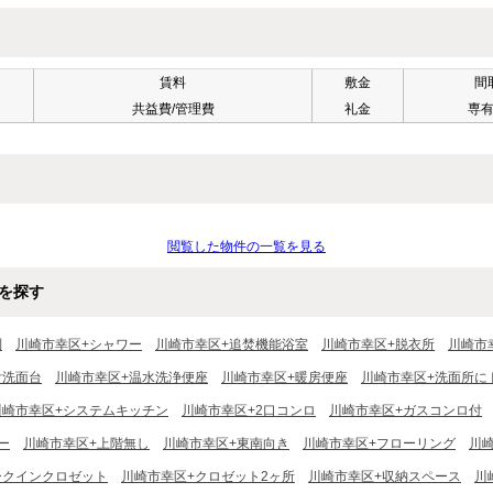
賃料
敷金
間
共益費/管理費
礼金
専
閲覧した物件の一覧を見る
を探す
別
川崎市幸区+シャワー
川崎市幸区+追焚機能浴室
川崎市幸区+脱衣所
川崎市
付洗面台
川崎市幸区+温水洗浄便座
川崎市幸区+暖房便座
川崎市幸区+洗面所に
川崎市幸区+システムキッチン
川崎市幸区+2口コンロ
川崎市幸区+ガスコンロ付
ー
川崎市幸区+上階無し
川崎市幸区+東南向き
川崎市幸区+フローリング
川
ークインクロゼット
川崎市幸区+クロゼット2ヶ所
川崎市幸区+収納スペース
川