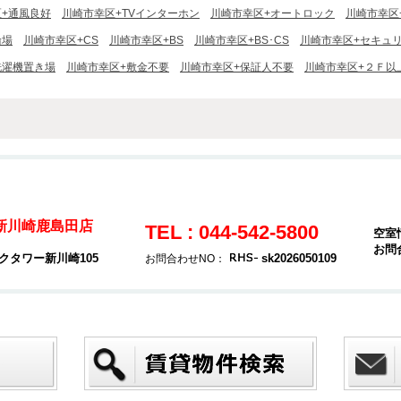
+通風良好
川崎市幸区+TVインターホン
川崎市幸区+オートロック
川崎市幸区
輪場
川崎市幸区+CS
川崎市幸区+BS
川崎市幸区+BS･CS
川崎市幸区+セキュ
洗濯機置き場
川崎市幸区+敷金不要
川崎市幸区+保証人不要
川崎市幸区+２Ｆ以
 新川崎鹿島田店
TEL : 044-542-5800
空室
お問
クタワー新川崎105
sk2026050109
お問合わせNO：