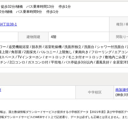
徒歩32分/樋橋 バス乗車時間13分 停歩1分
2分/樋橋 バス乗車時間9分 停歩1分
丁目38-1
種別 / 
建物階建
4階
間取り
ワー / 追焚機能浴室 / 脱衣所 / 浴室乾燥機 / 洗面所独立 / 洗面台 / シャワー付洗面台 /
/ 最上階 / 角部屋 / 2面採光 / バルコニー / 上階無し / 東南向き / フローリング / エア
スペース / TVインターホン / オートロック / モニタ付オートロック / 敷地内ごみ置 / 駐輪場 /
ン / 2口コンロ / ガスコンロ付 / 平坦地 / バス停徒歩3分以内 / 通風良好 / 全居室洋
校
南加瀬
中学校区
(神奈川
情報は、国土数値情報ダウンロードサービスが提供する小学校区データ【2021年度】及び中学校区デ
報ダウンロードサービスのWEBサイト上で記述通り、データは必ずしも正確とは言えません。また