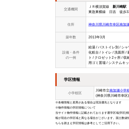
ＪＲ横須賀線
新川崎駅
交通機関
東急東横線 日吉 徒歩3
住所
神奈川県川崎市幸区南加瀬4
築年数
2013年3月
給湯 / バストイレ別 / シャ
設備・条件
化粧台 / トイレ / 洗面所 
の一例
ト / クロゼット2ヶ所 / 収納
用ゴミ置場 / システムキッチ
学区情報
川崎市立
南加瀬小学
小学校区
(神奈川県川崎市幸区)
※各種情報と差異がある場合は現況優先となります
※物件情報の学区情報について
当サイト物件情報に記載されております通学区域(学区)
報が現在の学区域と異なる場合がございます。国土数値情
ちらを踏まえ学区情報は参考としてご活用下さい。