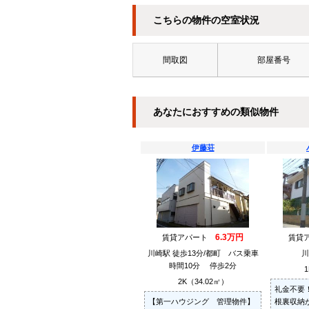
こちらの物件の空室状況
間取図
部屋番号
あなたにおすすめの類似物件
伊藤荘
6.3万円
賃貸アパート
賃貸
川崎駅 徒歩13分/都町 バス乗車
川
時間10分 停歩2分
1
2K（34.02㎡）
礼金不要
【第一ハウジング 管理物件】
根裏収納