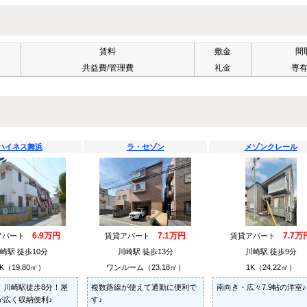
賃料
敷金
間
共益費/管理費
礼金
専
ハイネス舞浜
ラ・セゾン
メゾンクレール
6.9万円
7.1万円
7.7万
アパート
賃貸アパート
賃貸アパート
崎駅 徒歩10分
川崎駅 徒歩13分
川崎駅 徒歩9分
K（19.80㎡）
ワンルーム（23.18㎡）
1K（24.22㎡）
！川崎駅徒歩8分！屋
複数路線が使えて通勤に便利で
南向き・広々7.9帖の洋室♪
が広く収納便利♪
す♪