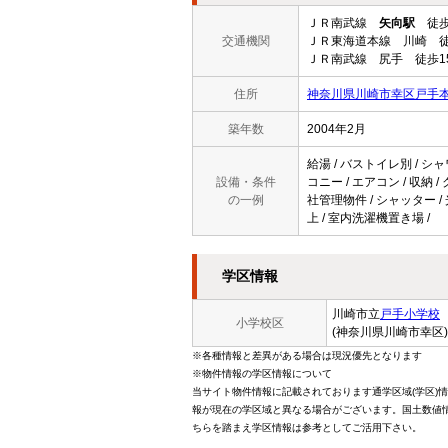
ＪＲ南武線
矢向駅
徒歩
交通機関
ＪＲ東海道本線 川崎 徒
ＪＲ南武線 尻手 徒歩1
住所
神奈川県川崎市幸区戸手本町
築年数
2004年2月
給湯 / バストイレ別 / シャワ
設備・条件
コニー / エアコン / 収納 
の一例
社管理物件 / シャッター / 
上 / 室内洗濯機置き場 /
学区情報
川崎市立
戸手小学校
小学校区
(神奈川県川崎市幸区)
※各種情報と差異がある場合は現況優先となります
※物件情報の学区情報について
当サイト物件情報に記載されております通学区域(学区)
報が現在の学区域と異なる場合がございます。国土数値情
ちらを踏まえ学区情報は参考としてご活用下さい。