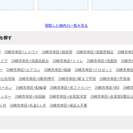
閲覧した物件の一覧を見る
を探す
別
川崎市幸区+シャワー
川崎市幸区+脱衣所
川崎市幸区+洗面所独立
川崎市幸
にドア
川崎市幸区+洗面化粧台
川崎市幸区+トイレ
川崎市幸区+洗面所
川崎市
ー
川崎市幸区+エアコン
川崎市幸区+収納
川崎市幸区+クロゼット
川崎市幸
静な住宅地
川崎市幸区+2駅利用可
川崎市幸区+駅まで平坦
川崎市幸区+平坦地
ターホン
川崎市幸区+駐輪場
川崎市幸区+光ファイバー
川崎市幸区+BS
川崎
ャッター
川崎市幸区+光回線
川崎市幸区+全居室洋室
川崎市幸区+全居室6畳以
ヶ月
川崎市幸区+礼金1ヶ月
川崎市幸区+保証人不要