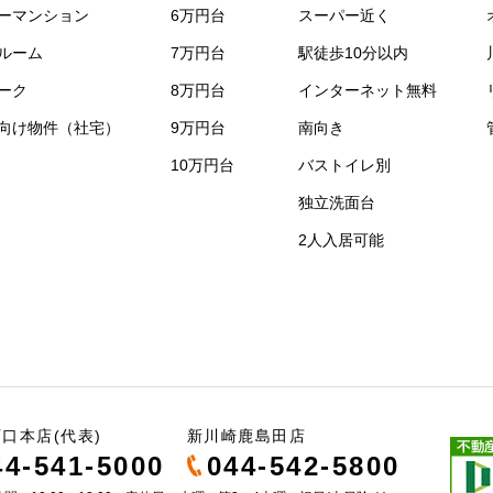
ーマンション
6万円台
スーパー近く
ルーム
7万円台
駅徒歩10分以内
ーク
8万円台
インターネット無料
向け物件（社宅）
9万円台
南向き
10万円台
バストイレ別
独立洗面台
2人入居可能
口本店(代表)
新川崎鹿島田店
44-541-5000
044-542-5800