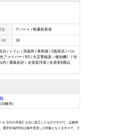
構造
アパート / 軽量鉄骨造
一例
1K
 / トイレ / 洗面所 / 角部屋 / 2面採光 / バル
 光ファイバー / BS / 火災警報器（報知機） / 当
以内 / 通風良好 / 全居室洋室 / 全居室6畳以
校
県川崎市)
ータ【2021年度】を元に加工したものですので、記載情
、通学区域(学区)は毎年見直しの対象となりますので、そ