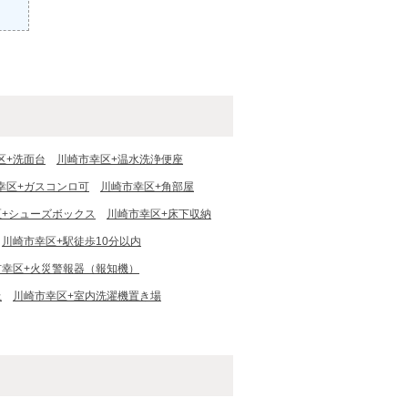
区+洗面台
川崎市幸区+温水洗浄便座
幸区+ガスコンロ可
川崎市幸区+角部屋
区+シューズボックス
川崎市幸区+床下収納
川崎市幸区+駅徒歩10分以内
市幸区+火災警報器（報知機）
上
川崎市幸区+室内洗濯機置き場