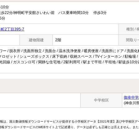
10分
歩22分/神明町平安館さいわい前 バス乗車時間10分 停歩3分
5分
2丁目395-7
種別 / 
建物階建
2階
間取り
ー / 脱衣所 / 洗面所独立 / 洗面台 / 温水洗浄便座 / 暖房便座 / 洗面所にドア / 洗面化粧台
/ クロゼット / シューズボックス / 床下収納 / 収納スペース / TVインターホン / 駐輪場 /
光回線 / ガスコンロ可 / 閑静な住宅地 / 2駅利用可 / 駅まで平坦 / 平坦地 / 駅徒歩10分
御幸中学
中学校区
(神奈川
情報は、国土数値情報ダウンロードサービスが提供する小学校区データ【2021年度】及び中学校区デ
報ダウンロードサービスのWEBサイト上で記述通り、データは必ずしも正確とは言えません。また