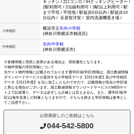
キッチン / 2口コンロ / IHクッキングヒーター /
2駅利用可 / 2沿線利用可 / 3駅以上利用可 / 駅
まで平坦 / 平坦地 / 駅徒歩5分以内 / 駅徒歩10
分以内 / 全居室洋室 / 室内洗濯機置き場 /
横浜市立
矢向小学校
小学校区
(神奈川県横浜市鶴見区)
矢向中学校
中学校区
(神奈川県横浜市)
※各種情報と現状に差異がある場合は、現状優先となります。
※物件情報の学区情報について
当サイト物件情報に記載されております通学区域(学区)情報は、国土数値情報
ダウンロードサービスが提供する小学校区データ【2021年度】及び中学校区
データ【2021年度】を元に加工したものですので、記載情報が現在の学区域
と異なる場合がございます。国土数値情報ダウンロードサービスのWEBサイ
ト上で記述通り、データは必ずしも正確とは言えません。また、通学区域(学
区)は毎年見直しの対象となりますので、そちらを踏まえ学区情報は参考とし
てご活用下さい。
お部屋探しのご依頼はこちら
044-542-5800