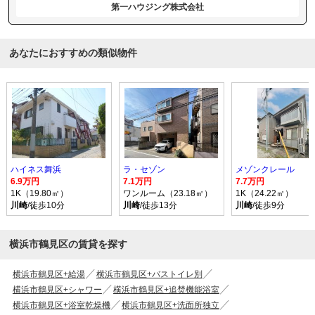
第一ハウジング株式会社
あなたにおすすめの類似物件
ハイネス舞浜
ラ・セゾン
メゾンクレール
6.9万円
7.1万円
7.7万円
1K（19.80㎡）
ワンルーム（23.18㎡）
1K（24.22㎡）
川崎
/徒歩10分
川崎
/徒歩13分
川崎
/徒歩9分
横浜市鶴見区の賃貸を探す
横浜市鶴見区+給湯
横浜市鶴見区+バストイレ別
横浜市鶴見区+シャワー
横浜市鶴見区+追焚機能浴室
横浜市鶴見区+浴室乾燥機
横浜市鶴見区+洗面所独立