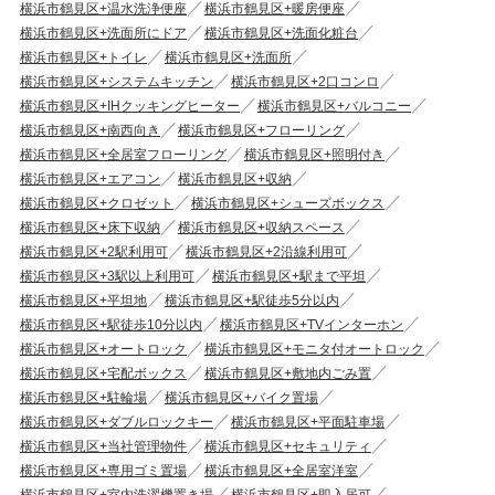
横浜市鶴見区+温水洗浄便座
横浜市鶴見区+暖房便座
横浜市鶴見区+洗面所にドア
横浜市鶴見区+洗面化粧台
横浜市鶴見区+トイレ
横浜市鶴見区+洗面所
横浜市鶴見区+システムキッチン
横浜市鶴見区+2口コンロ
横浜市鶴見区+IHクッキングヒーター
横浜市鶴見区+バルコニー
横浜市鶴見区+南西向き
横浜市鶴見区+フローリング
横浜市鶴見区+全居室フローリング
横浜市鶴見区+照明付き
横浜市鶴見区+エアコン
横浜市鶴見区+収納
横浜市鶴見区+クロゼット
横浜市鶴見区+シューズボックス
横浜市鶴見区+床下収納
横浜市鶴見区+収納スペース
横浜市鶴見区+2駅利用可
横浜市鶴見区+2沿線利用可
横浜市鶴見区+3駅以上利用可
横浜市鶴見区+駅まで平坦
横浜市鶴見区+平坦地
横浜市鶴見区+駅徒歩5分以内
横浜市鶴見区+駅徒歩10分以内
横浜市鶴見区+TVインターホン
横浜市鶴見区+オートロック
横浜市鶴見区+モニタ付オートロック
横浜市鶴見区+宅配ボックス
横浜市鶴見区+敷地内ごみ置
横浜市鶴見区+駐輪場
横浜市鶴見区+バイク置場
横浜市鶴見区+ダブルロックキー
横浜市鶴見区+平面駐車場
横浜市鶴見区+当社管理物件
横浜市鶴見区+セキュリティ
横浜市鶴見区+専用ゴミ置場
横浜市鶴見区+全居室洋室