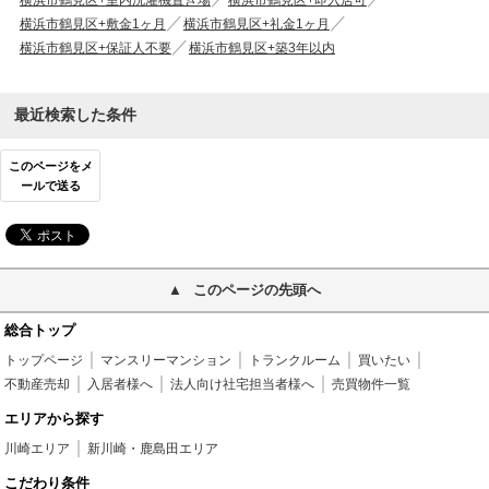
横浜市鶴見区+室内洗濯機置き場
横浜市鶴見区+即入居可
横浜市鶴見区+敷金1ヶ月
横浜市鶴見区+礼金1ヶ月
横浜市鶴見区+保証人不要
横浜市鶴見区+築3年以内
最近検索した条件
このページをメ
ールで送る
このページの先頭へ
総合トップ
トップページ
マンスリーマンション
トランクルーム
買いたい
不動産売却
入居者様へ
法人向け社宅担当者様へ
売買物件一覧
エリアから探す
川崎エリア
新川崎・鹿島田エリア
こだわり条件