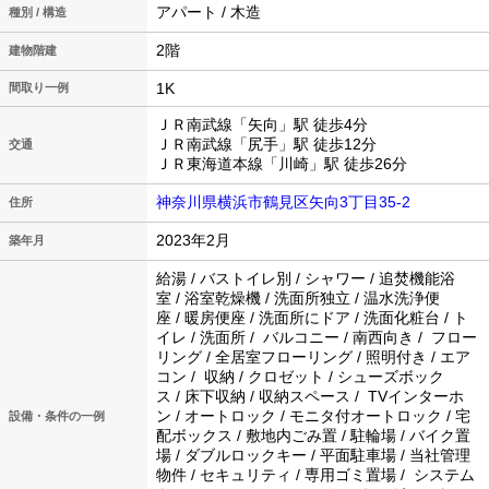
アパート / 木造
種別 / 構造
2階
建物階建
1K
間取り一例
ＪＲ南武線「矢向」駅 徒歩4分
ＪＲ南武線「尻手」駅 徒歩12分
交通
ＪＲ東海道本線「川崎」駅 徒歩26分
神奈川県横浜市鶴見区矢向3丁目35-2
住所
2023年2月
築年月
給湯 / バストイレ別 / シャワー / 追焚機能浴
室 / 浴室乾燥機 / 洗面所独立 / 温水洗浄便
座 / 暖房便座 / 洗面所にドア / 洗面化粧台 / ト
イレ / 洗面所 / バルコニー / 南西向き / フロー
リング / 全居室フローリング / 照明付き / エア
コン / 収納 / クロゼット / シューズボック
ス / 床下収納 / 収納スペース / TVインターホ
ン / オートロック / モニタ付オートロック / 宅
設備・条件の一例
配ボックス / 敷地内ごみ置 / 駐輪場 / バイク置
場 / ダブルロックキー / 平面駐車場 / 当社管理
物件 / セキュリティ / 専用ゴミ置場 / システム