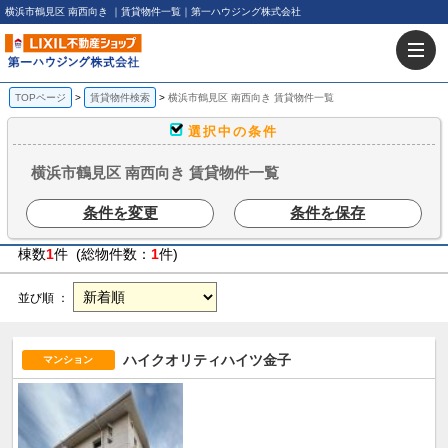
横浜市鶴見区 南西向き ｜賃貸物件一覧｜第一ハウジング株式会社
TOPページ
賃貸物件検索
横浜市鶴見区 南西向き 賃貸物件一覧
選択中の条件
横浜市鶴見区 南西向き 賃貸物件一覧
条件を変更
条件を保存
棟数
1
件 (総物件数：
1
件)
並び順 ：
ハイクオリティハイツ金子
マンション