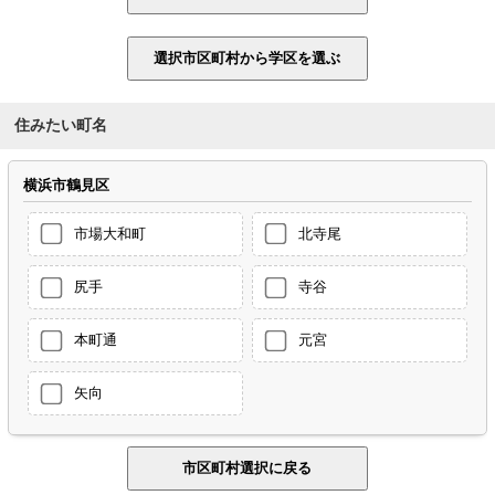
住みたい町名
横浜市鶴見区
市場大和町
北寺尾
尻手
寺谷
本町通
元宮
矢向