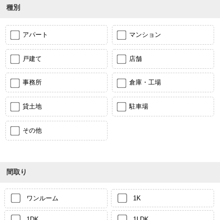
種別
アパート
マンション
戸建て
店舗
事務所
倉庫・工場
貸土地
駐車場
その他
間取り
ワンルーム
1K
1DK
1LDK