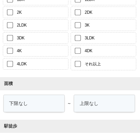
2K
2DK
2LDK
3K
3DK
3LDK
4K
4DK
4LDK
それ以上
面積
～
駅徒歩