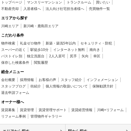
トップページ
マンスリーマンション
トランクルーム
買いたい
不動産売却
入居者様へ
法人向け社宅担当者様へ
売買物件一覧
エリアから探す
川崎エリア
新川崎・鹿島田エリア
こだわり条件
物件検索
礼金ゼロ物件
新築・築浅5年以内
セキュリティ・防犯
スーパーの近く
駅徒歩10分
インターネット無料
南向き
バストイレ別
独立洗面台
2人入居可
尻手
矢向
幸区
保存した検索条件
閲覧履歴
総合メニュー
会社概要
採用情報
お客様の声
スタッフ紹介
インフォメーション
スタッフブログ
街紹介
個人情報の取扱いについて
保険勧誘方針
退去申請フォーム
オーナー様へ
賃貸募集
賃貸管理
賃貸管理サポート
賃貸経営情報
川崎×リフォーム
リフォーム事例
管理物件ギャラリー