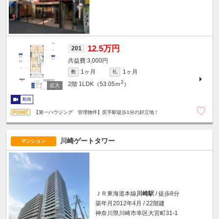
12.5万円
201
3,000円
1ヶ月
1ヶ月
敷
礼
2
2階
1LDK（53.05ｍ
）
動画
【第一ハウジング 管理物件】尻手駅徒歩1分の好立地！
川崎ゲートタワー
マンション
ＪＲ東海道本線
川崎駅
/ 徒歩8分
築年月2012年4月 / 22階建
神奈川県川崎市幸区大宮町31-1