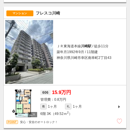
フレスコ川崎
マンション
ＪＲ東海道本線
川崎駅
/ 徒歩11分
築年月1992年9月 / 11階建
神奈川県川崎市幸区南幸町2丁目43
15.9万円
606
0.8万円
1ヶ月
1ヶ月
敷
礼
2
6階
3K（49.52ｍ
）
安心・安全のオートロック！