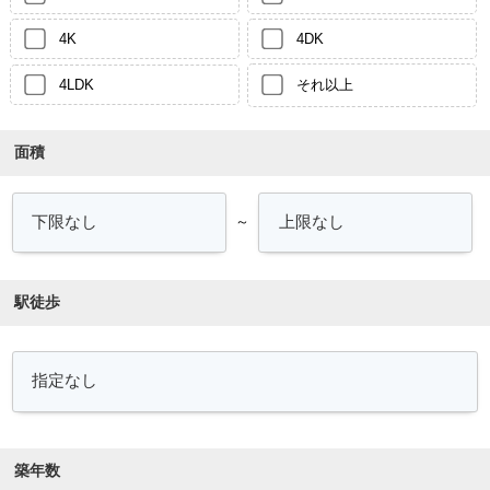
4K
4DK
4LDK
それ以上
面積
～
駅徒歩
築年数