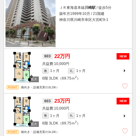
ＪＲ東海道本線
川崎駅
/ 徒歩5分
築年月1999年10月 / 21階建
神奈川県川崎市幸区大宮町9-1
22万円
603
NEW
10,000円
1ヶ月
1ヶ月
敷
礼
2
6階
3LDK（69.75ｍ
）
南向き・設備充実の3LDK♪
23万円
603
NEW
10,000円
1ヶ月
1ヶ月
敷
礼
2
6階
3LDK（69.75ｍ
）
南向き・設備充実の3LDK♪