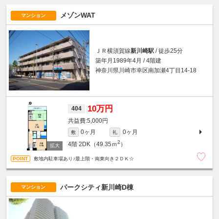
メゾンWAT
マンション
ＪＲ横須賀線
新川崎駅
/ 徒歩25分
築年月1989年4月 / 4階建
神奈川県川崎市幸区南加瀬4丁目14-18
10万円
404
5,000円
0ヶ月
0ヶ月
敷
礼
2
4階
2DK（49.35ｍ
）
敷地内駐車場あり♪最上階・南東向き２ＤＫ☆
パークシティ新川崎D棟
マンション