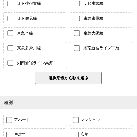
ＪＲ横須賀線
ＪＲ南武線
ＪＲ鶴見線
東急東横線
京急本線
京急大師線
東急多摩川線
湘南新宿ライン宇須
湘南新宿ライン高海
種別
アパート
マンション
戸建て
店舗