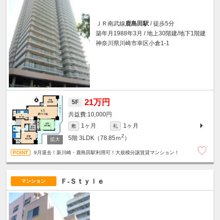
ＪＲ南武線
鹿島田駅
/ 徒歩5分
築年月1988年3月 / 地上30階建/地下1階建
神奈川県川崎市幸区小倉1-1
21万円
5F
10,000円
1ヶ月
1ヶ月
敷
礼
2
5階
3LDK（78.85ｍ
）
9月退去！新川崎・鹿島田駅利用可！大規模分譲賃貸マンション！
Ｆ-Ｓｔｙｌｅ
マンション