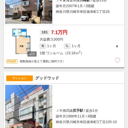
ＪＲ東海道本線
川崎駅
/ 徒歩13分
築年月2007年1月 / 3階建
神奈川県川崎市幸区南幸町1丁目26
7.1万円
101
3,000円
1ヶ月
1ヶ月
敷
礼
2
1階
ワンルーム（23.18ｍ
）
複数路線が使えて通勤に便利です♪
グッドウッド
マンション
ＪＲ南武線
尻手駅
/ 徒歩1分
築年月1988年11月 / 4階建
神奈川県川崎市幸区南幸町3丁目105-10