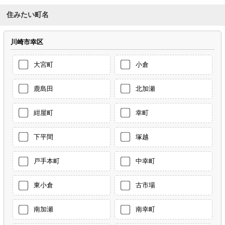
住みたい町名
川崎市幸区
大宮町
小倉
鹿島田
北加瀬
紺屋町
幸町
下平間
塚越
戸手本町
中幸町
東小倉
古市場
南加瀬
南幸町