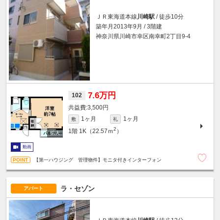
ＪＲ東海道本線
川崎駅
/ 徒歩10分
築年月2013年9月 / 3階建
神奈川県川崎市幸区南幸町2丁目9-4
7.6万円
102
3,500円
1ヶ月
1ヶ月
敷
礼
2
1階
1K（22.57ｍ
）
動画
【第一ハウジング 管理物件】モニタ付きインターフォン
ラ・セゾン
アパート