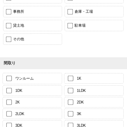
事務所
倉庫・工場
貸土地
駐車場
その他
間取り
ワンルーム
1K
1DK
1LDK
2K
2DK
2LDK
3K
3DK
3LDK