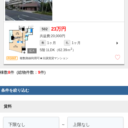
23万円
502
20,000円
1ヶ月
1ヶ月
敷
礼
2
5階
1LDK（62.39ｍ
）
複数路線利用可★分譲賃貸マンション
棟数
8
件 (総物件数：
9
件)
条件を絞り込む
賃料
～